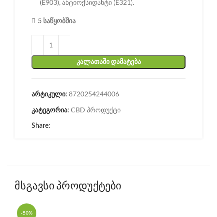
(E903), ანტიოქსიდანტი (E321).
5 საწყობშია
ᲙᲐᲚᲐᲗᲐᲨᲘ ᲓᲐᲛᲐᲢᲔᲑᲐ
8720254244006
არტიკული:
CBD პროდუქტი
კატეგორია:
Share:
მსგავსი პროდუქტები
-50%