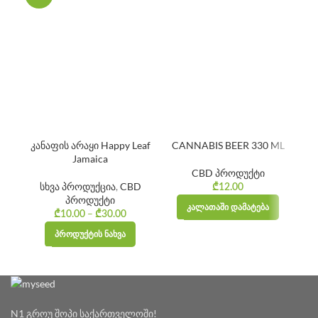
კანაფის არაყი Happy Leaf
CANNABIS BEER 330 ML
Jamaica
CBD პროდუქტი
სხვა პროდუქცია
,
CBD
₾
12.00
პროდუქტი
ᲙᲐᲚᲐᲗᲐᲨᲘ ᲓᲐᲛᲐᲢᲔᲑᲐ
–
Price
₾
10.00
₾
30.00
range:
ᲞᲠᲝᲓᲣᲥᲢᲘᲡ ᲜᲐᲮᲕᲐ
₾10.00
through
₾30.00
N1 გროუ შოპი საქართველოში!