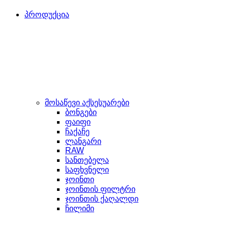
პროდუქცია
მოსაწევი აქსესუარები
ბონგები
ფაიფი
ჩაქაჩე
ლანგარი
RAW
სანთებელა
საფხვნელი
ჯოინთი
ჯოინთის ფილტრი
ჯოინთის ქაღალდი
ჩილიმი