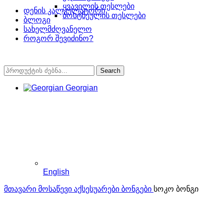
ყვავილის თესლები
დენის კალკულატორი
ბოსტნეულის თესლები
ბლოგი
სახელმძღვანელო
როგორ შევიძინო?
Search
Georgian
English
მთავარი
მოსაწევი აქსესუარები
ბონგები
სოკო ბონგი