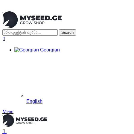
Search
0
Georgian
English
Menu
0