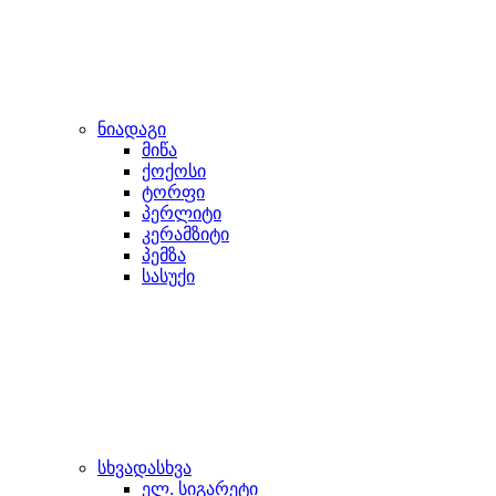
ნიადაგი
მიწა
ქოქოსი
ტორფი
პერლიტი
კერამზიტი
პემზა
სასუქი
სხვადასხვა
ელ. სიგარეტი