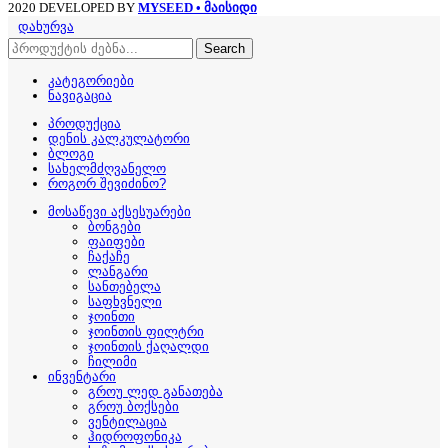
2020 DEVELOPED BY
MYSEED • მაისიდი
დახურვა
Search
კატეგორიები
ნავიგაცია
პროდუქცია
დენის კალკულატორი
ბლოგი
სახელმძღვანელო
როგორ შევიძინო?
მოსაწევი აქსესუარები
ბონგები
ფაიფები
ჩაქაჩე
ლანგარი
სანთებელა
საფხვნელი
ჯოინთი
ჯოინთის ფილტრი
ჯოინთის ქაღალდი
ჩილიმი
ინვენტარი
გროუ ლედ განათება
გროუ ბოქსები
ვენტილაცია
ჰიდროფონიკა