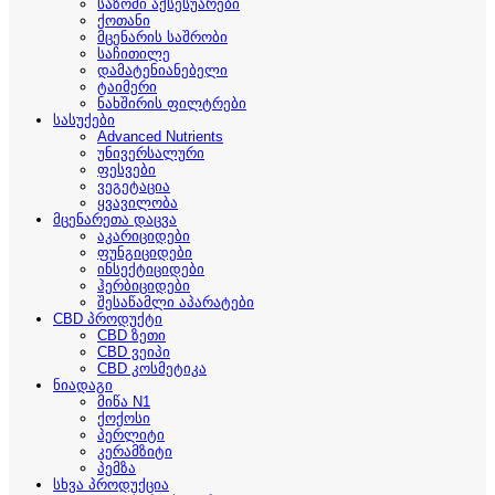
საზომი აქსესუარები
ქოთანი
მცენარის საშრობი
საჩითილე
დამატენიანებელი
ტაიმერი
ნახშირის ფილტრები
სასუქები
Advanced Nutrients
უნივერსალური
ფესვები
ვეგეტაცია
ყვავილობა
მცენარეთა დაცვა
აკარიციდები
ფუნგიციდები
ინსექტიციდები
ჰერბიციდები
შესაწამლი აპარატები
CBD პროდუქტი
CBD ზეთი
CBD ვეიპი
CBD კოსმეტიკა
ნიადაგი
მიწა N1
ქოქოსი
პერლიტი
კერამზიტი
პემზა
სხვა პროდუქცია