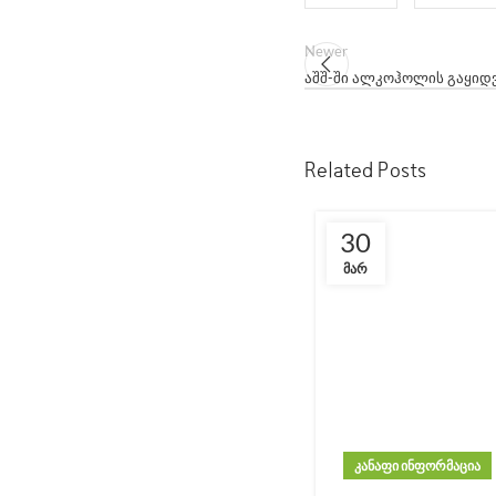
Newer
აშშ-ში ალკოჰოლის გაყიდვ
Related Posts
30
ᲛᲐᲠ
ᲙᲐᲜᲐᲤᲘ ᲘᲜᲤᲝᲠᲛᲐᲪᲘᲐ