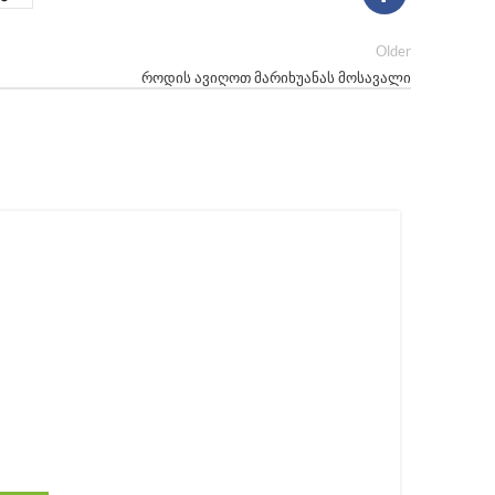
Older
როდის ავიღოთ მარიხუანას მოსავალი
05
ᲐᲞᲠ