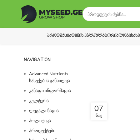
ᲞᲠᲝᲓᲣᲥᲪᲘᲐ
ᲓᲔᲜᲘᲡ ᲙᲐᲚᲙᲣᲚᲐᲢᲝᲠᲘ
ᲑᲚᲝᲒᲘ
ᲡᲐᲮ
NAVIGATION
Advanced Nutrients
სასუქების განხილვა
კანაფი ინფორმაცია
კულტურა
07
ლეგალიზაცია
ᲜᲝᲔ
პოლიტიკა
პროდუქტები