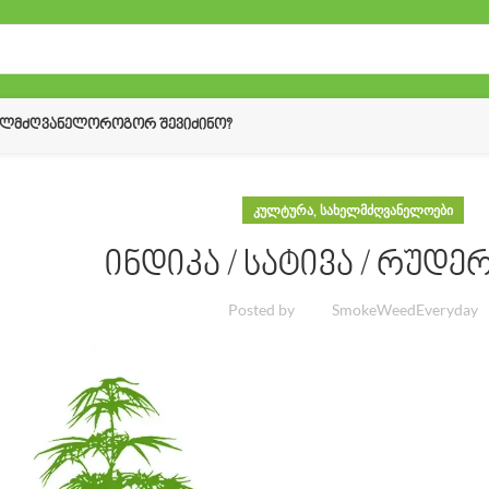
ᲔᲚᲛᲫᲦᲕᲐᲜᲔᲚᲝ
ᲠᲝᲒᲝᲠ ᲨᲔᲕᲘᲫᲘᲜᲝ?
,
ᲙᲣᲚᲢᲣᲠᲐ
ᲡᲐᲮᲔᲚᲛᲫᲦᲕᲐᲜᲔᲚᲝᲔᲑᲘ
ინდიკა / სატივა / რუდ
Posted by
SmokeWeedEveryday