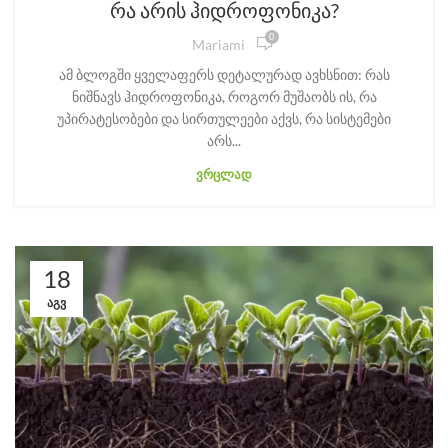
რა არის ჰიდროფონიკა?
0
Mariami
ამ ბლოგში ყველაფერს დეტალურად ავხსნით: რას
ნიშნავს ჰიდროფონიკა, როგორ მუშაობს ის, რა
უპირატესობები და სირთულეები აქვს, რა სისტემები
არს...
ᲕᲠᲪᲚᲐᲓ
18
ᲐᲒᲕ