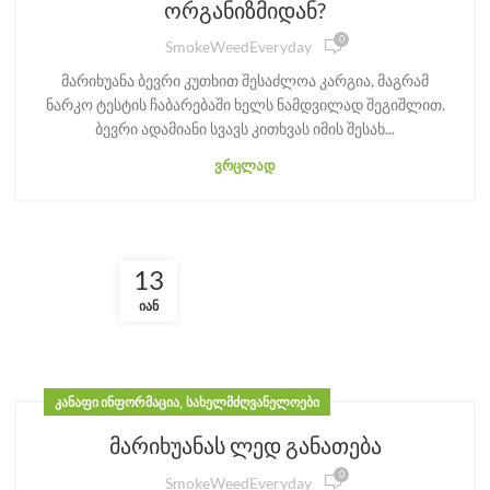
ორგანიზმიდან?
0
SmokeWeedEveryday
მარიხუანა ბევრი კუთხით შესაძლოა კარგია, მაგრამ
ნარკო ტესტის ჩაბარებაში ხელს ნამდვილად შეგიშლით.
ბევრი ადამიანი სვავს კითხვას იმის შესახ...
ᲕᲠᲪᲚᲐᲓ
13
ᲘᲐᲜ
,
ᲙᲐᲜᲐᲤᲘ ᲘᲜᲤᲝᲠᲛᲐᲪᲘᲐ
ᲡᲐᲮᲔᲚᲛᲫᲦᲕᲐᲜᲔᲚᲝᲔᲑᲘ
მარიხუანას ლედ განათება
0
SmokeWeedEveryday