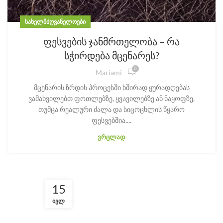
ᲡᲐᲮᲔᲚᲛᲫᲦᲕᲐᲜᲔᲚᲝᲔᲑᲘ
ფესვების ჯანმრთელობა – რა
სჭირდება მცენარეს?
0
Mariami
მცენარის ზრდის პროცესში ხშირად ყურადღებას
ვამახვილებთ ფოთლებზე, ყვავილებზე ან ნაყოფზე,
თუმცა რეალური ძალა და სიცოცხლის წყარო
ფესვებშია....
ᲕᲠᲪᲚᲐᲓ
15
ᲘᲕᲚ