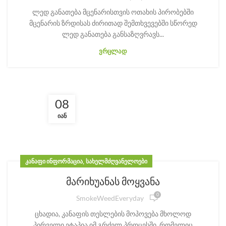
ლედ განათება მცენარისთვის ოთახის პირობებში
მცენარის ზრდისას ძირითად შემთხვევებში სწორედ
ლედ განათება განსაზღვრავს...
ᲕᲠᲪᲚᲐᲓ
08
ᲘᲐᲜ
,
ᲙᲐᲜᲐᲤᲘ ᲘᲜᲤᲝᲠᲛᲐᲪᲘᲐ
ᲡᲐᲮᲔᲚᲛᲫᲦᲕᲐᲜᲔᲚᲝᲔᲑᲘ
მარიხუანას მოყვანა
0
SmokeWeedEveryday
ცხადია, კანაფის თესლების მოპოვება მხოლოდ
პირველი ეტაპია იმ გრძელ პროცესში, რომელიც