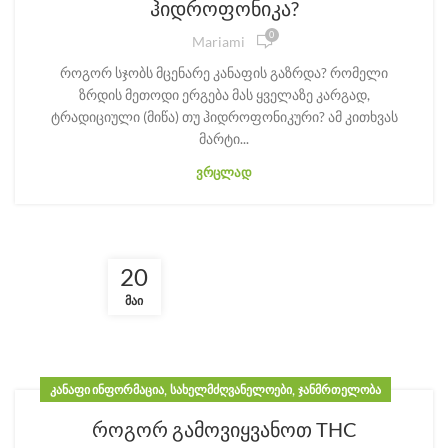
ჰიდროფონიკა?
0
Mariami
როგორ სჯობს მცენარე კანაფის გაზრდა? რომელი
ზრდის მეთოდი ერგება მას ყველაზე კარგად,
ტრადიციული (მიწა) თუ ჰიდროფონიკური? ამ კითხვას
მარტი...
ᲕᲠᲪᲚᲐᲓ
20
ᲛᲐᲘ
,
,
ᲙᲐᲜᲐᲤᲘ ᲘᲜᲤᲝᲠᲛᲐᲪᲘᲐ
ᲡᲐᲮᲔᲚᲛᲫᲦᲕᲐᲜᲔᲚᲝᲔᲑᲘ
ᲯᲐᲜᲛᲠᲗᲔᲚᲝᲑᲐ
როგორ გამოვიყვანოთ THC