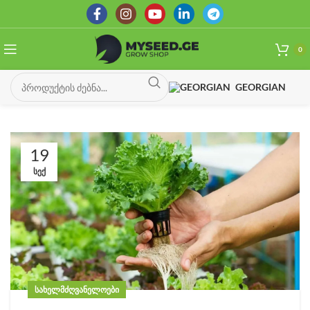
0
GEORGIAN
19
ᲡᲔᲥ
ᲡᲐᲮᲔᲚᲛᲫᲦᲕᲐᲜᲔᲚᲝᲔᲑᲘ