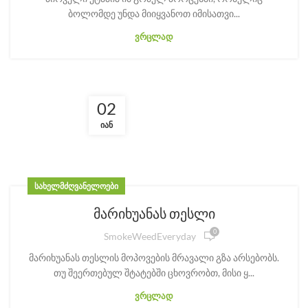
ბოლომდე უნდა მიიყვანოთ იმისათვი...
ᲕᲠᲪᲚᲐᲓ
02
ᲘᲐᲜ
ᲡᲐᲮᲔᲚᲛᲫᲦᲕᲐᲜᲔᲚᲝᲔᲑᲘ
მარიხუანას თესლი
0
SmokeWeedEveryday
მარიხუანას თესლის მოპოვების მრავალი გზა არსებობს.
თუ შეერთებულ შტატებში ცხოვრობთ, მისი ყ...
ᲕᲠᲪᲚᲐᲓ