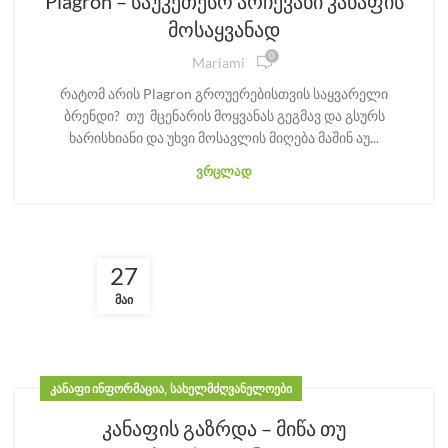
Plagron – საუკეთესო არჩევანი კანაფის
მოსაყვანად
0
Mariami
რატომ არის Plagron გროუერებისთვის საყვარელი
ბრენდი? თუ მცენარის მოყვანას გეგმავ და გსურს
ხარისხიანი და უხვი მოსავლის მიღება მაშინ აუ...
ᲕᲠᲪᲚᲐᲓ
27
ᲛᲐᲘ
,
ᲙᲐᲜᲐᲤᲘ ᲘᲜᲤᲝᲠᲛᲐᲪᲘᲐ
ᲡᲐᲮᲔᲚᲛᲫᲦᲕᲐᲜᲔᲚᲝᲔᲑᲘ
კანაფის გაზრდა – მიწა თუ