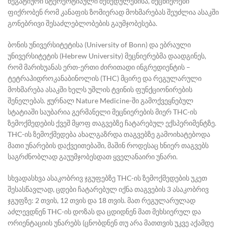
ნეგატიური სტერეოტიპული შეხედულებისა, მეცნიერები
ფიქრობენ რომ კანაფის ზომიერად მოხმარებას შეუძლია ასაკში
გონებრივი შესაძლებლობების გაუმჯობესება.
ბონის უნივერსიტეტისა (University of Bonn) და ებრაული
უნივერსიტეტის (Hebrew University) მეცნიერებმა დაადგინეს,
რომ მარიხუანას ერთ-ერთი ძირითადი ინგრედიენტის –
ტეტრაჰიდროკანაბინოლის (THC) მცირე და რეგულარული
მოხმარება ასაკში ხელს უშლის ტვინის ფუნქციონირების
შენელებას. ჟურნალ
Nature Medicine-
ში გამოქვეყნებულ
სტატიაში საუბარია გერმანელი მეცნიერების მიერ THC-ის
ზემოქმედების ქვეშ მყოფ თაგვებზე ჩატარებულ ექსპერიმენტზე.
THC-ის ზემოქმედება ახალგაზრდა თაგვებზე გამოიხატებოდა
მათი უნარების დაქვეითებაში, მაშინ როდესაც ხნიერ თაგვებს
საგრძნობლად გაუუმჯობესდათ ყველანაირი უნარი.
სხვადასხვა ასაკობრივ ჯგუფებზე THC-ის ზემოქმედების უკეთ
შესასწავლად, ცდები ჩატარებულ იქნა თაგვების 3 ასაკობრივ
ჯგუფზე: 2 თვის, 12 თვის და 18 თვის. მათ რეგულარულად
აძლევდნენ THC-ის დოზას და ცდიდნენ მათ მეხსიერულ და
ორიენტაციის უნარებს (ცნობდნენ თუ არა მათთვის უკვე აქამდე