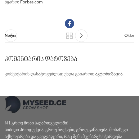
წყარო:
Forbes.com
Newer
Older
ᲙᲝᲛᲔᲜᲢᲐᲠᲘᲡ ᲓᲐᲢᲝᲕᲔᲑᲐ
კომენტარის დასატოვებლად უნდა გაიაროთ
ავტორიზაცია
.
N1 გროუ შოპი საქართველოში!
სიბიდი პროდუქცია, გროუ ბოქსები, გროუ განათება, მოსაწევი
აქსესუარები და ყველაფერი, რაც შენს მცენარეს სჭირდება