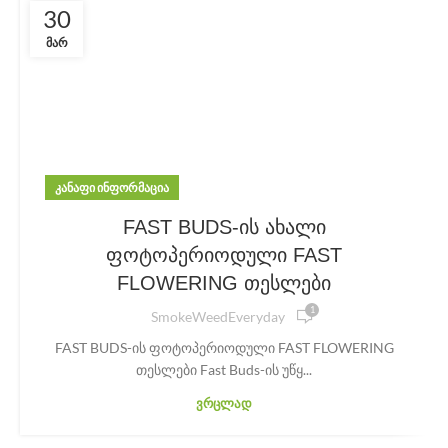
30
ᲛᲐᲠ
ᲙᲐᲜᲐᲤᲘ ᲘᲜᲤᲝᲠᲛᲐᲪᲘᲐ
FAST BUDS-ის ახალი
ფოტოპერიოდული FAST
FLOWERING თესლები
1
SmokeWeedEveryday
FAST BUDS-ის ფოტოპერიოდული FAST FLOWERING
თესლები Fast Buds-ის უწყ...
ᲕᲠᲪᲚᲐᲓ