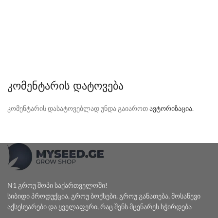
ᲙᲝᲛᲔᲜᲢᲐᲠᲘᲡ ᲓᲐᲢᲝᲕᲔᲑᲐ
კომენტარის დასატოვებლად უნდა გაიაროთ
ავტორიზაცია
.
N1 გროუ შოპი საქართველოში!
სიბიდი პროდუქცია, გროუ ბოქსები, გროუ განათება, მოსაწევი
აქსესუარები და ყველაფერი, რაც შენს მცენარეს სჭირდება