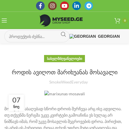
0
GEORGIAN
ᲡᲐᲮᲔᲚᲛᲫᲦᲕᲐᲜᲔᲚᲝᲔᲑᲘ
როდის ავიღოთ მარიხუანას მოსავალი
SmokeWeedEveryday
07
ᲜᲝᲔ
მოსავლის ასაღებად სწორი დროის შერჩევა არც ისე ადვილია.
თუ თქვენმა ნერგმა უკვე კვირტები გამოაჩინა ეს სულაც არ
ნიშნავს იმას, რომ უკვე მოსავლის შეგროვების დროა.
პირიქით,
ეს არის ის პერიოდი, როცა თქვენ უფრო მეტი ყურადღება და