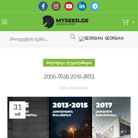
0
GEORGIAN
,
ᲞᲝᲚᲘᲢᲘᲙᲐ
ᲚᲔᲒᲐᲚᲘᲖᲐᲪᲘᲐ
2006-დან 2018-მდე
Ucha Nanskani
31
ᲘᲐᲜ