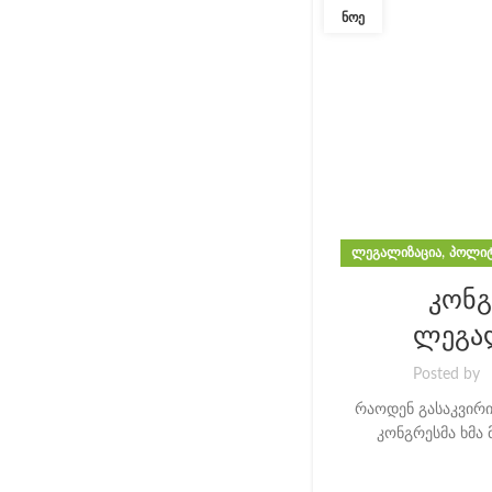
ᲜᲝᲔ
,
ᲚᲔᲒᲐᲚᲘᲖᲐᲪᲘᲐ
ᲞᲝᲚᲘᲢ
კონგ
ლეგალ
Posted by
რაოდენ გასაკვირიც
კონგრესმა ხმა 