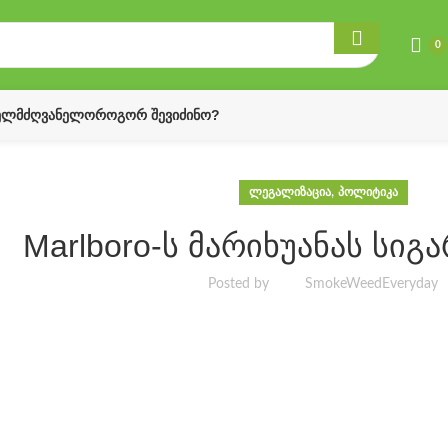
0
ᲔᲚᲛᲫᲦᲕᲐᲜᲔᲚᲝ
ᲠᲝᲒᲝᲠ ᲨᲔᲕᲘᲫᲘᲜᲝ?
,
ᲚᲔᲒᲐᲚᲘᲖᲐᲪᲘᲐ
ᲞᲝᲚᲘᲢᲘᲙᲐ
Marlboro-ს მარიხუანას სიგა
Posted by
SmokeWeedEveryday