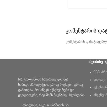
ᲙᲝᲛᲔᲜᲢᲐᲠᲘᲡ ᲓᲐ
კომენტარის დასატოვებლ
ᲨᲔᲘᲫᲘᲜᲔ Ჩ
CBD პრ
N1 გროუ შოპი საქართველოში!
ნიადაგი
სიბიდი პროდუქცია, გროუ ბოქსები, გროუ
აქსესუა
განათება, მოსაწევი აქსესუარები და
ინვენტა
ყველაფერი, რაც შენს მცენარეს სჭირდება
თბილისი, ვაკე, ი. აბაშიძის 86