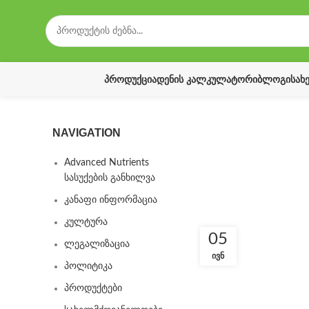
ᲞᲠᲝᲓᲣᲥᲪᲘᲐ
ᲓᲔᲜᲘᲡ ᲙᲐᲚᲙᲣᲚᲐᲢᲝᲠᲘ
ᲑᲚᲝᲒᲘ
ᲡᲐᲮ
NAVIGATION
Advanced Nutrients
სასუქების განხილვა
კანაფი ინფორმაცია
კულტურა
05
ლეგალიზაცია
ᲘᲕᲜ
პოლიტიკა
პროდუქტები