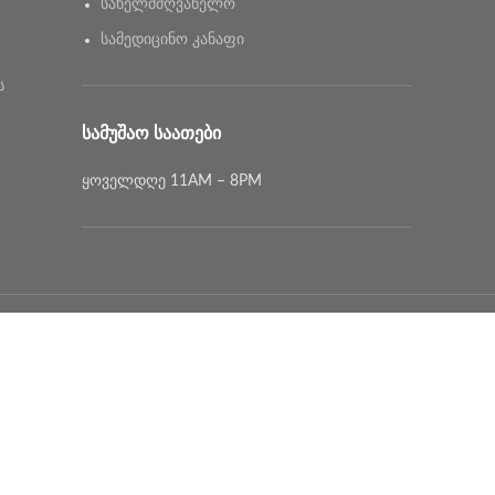
სახელმძღვანელო
სამედიცინო კანაფი
ს
ᲡᲐᲛᲣᲨᲐᲝ ᲡᲐᲐᲗᲔᲑᲘ
ყოველდღე 11AM – 8PM