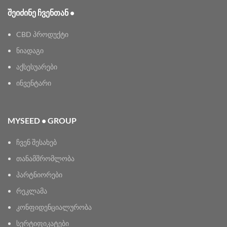
ᲨᲔᲘᲫᲘᲜᲔ ᲩᲕᲔᲜᲗᲐᲜ •
CBD პროდუქტი
ნიადაგი
აქსესუარები
ინვენტარი
MYSEED • GROUP
ჩვენ შესახებ
თანამშრომლობა
პარტნიორები
რეკლამა
კონფიდენციალურობა
სერტიფიკატები