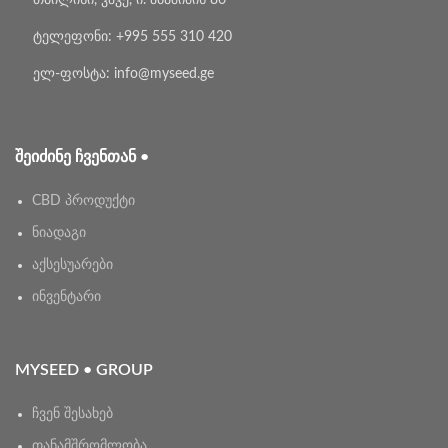
თბილისი, ვაკე, ი. აბაშიძის 86
ტელეფონი: +995 555 310 420
ელ-ფოსტა: info@myseed.ge
ᲨᲔᲘᲫᲘᲜᲔ ᲩᲕᲔᲜᲗᲐᲜ •
CBD პროდუქტი
ნიადაგი
აქსესუარები
ინვენტარი
MYSEED • GROUP
ჩვენ შესახებ
თანამშრომლობა