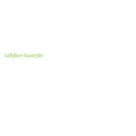
Growers Cup
სახელმძღვანელო
სამედიცინო კანაფი
სამუშაო საათები
ყოველდღე 11AM – 8PM
2020 DEVELOPED BY
MYSEED • მაისიდი
შემოგვიერთდი ჩვენს Facebook
ჯგუფში 🌱
მიიღე სასარგებლო ინფორმაცია, რჩევები და საინტერესო