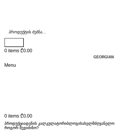
Search
0
items
₾
0.00
GEORGIAN
Menu
0
items
₾
0.00
ᲞᲠᲝᲓᲣᲥᲪᲘᲐ
ᲓᲔᲜᲘᲡ ᲙᲐᲚᲙᲣᲚᲐᲢᲝᲠᲘ
ᲑᲚᲝᲒᲘ
ᲡᲐᲮᲔᲚᲛᲫᲦᲕᲐᲜᲔᲚᲝ
ᲠᲝᲒᲝᲠ ᲨᲔᲕᲘᲫᲘᲜᲝ?