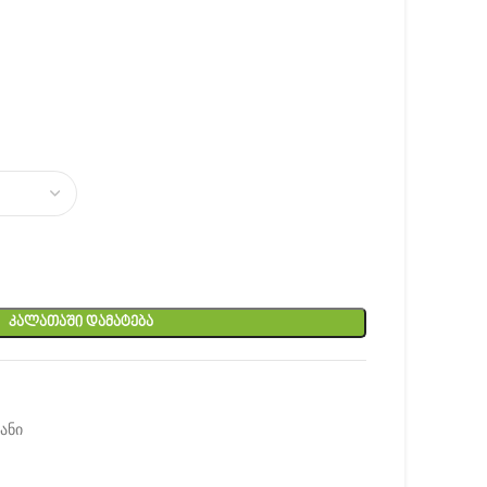
ᲙᲐᲚᲐᲗᲐᲨᲘ ᲓᲐᲛᲐᲢᲔᲑᲐ
ანი