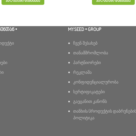
ᲙᲐᲚᲐᲗᲐᲨᲘ ᲓᲐᲛᲐᲢᲔᲑᲐ
ᲙᲐᲚᲐᲗᲐᲨᲘ ᲓᲐᲛᲐᲢᲔᲑᲐ
ᲕᲔᲜᲗᲐᲜ •
MYSEED • GROUP
ოდუქტი
ჩვენ შესახებ
თანამშრომლობა
რები
პარტნიორები
რი
რეკლამა
კონფიდენციალურობა
სერტიფიკატები
გაეცანით კანონს
თანხის/პროდუქტის დაბრუნები
პოლიტიკა