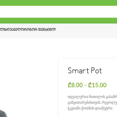
ᲔᲚᲛᲫᲦᲕᲐᲜᲔᲚᲝ
ᲠᲝᲒᲝᲠ ᲨᲔᲕᲘᲫᲘᲜᲝ?
Smart Pot
₾
8.00
–
₾
15.00
Pri
იდეალურია ჩითილის გასაზრ
განვითარებისთვის. რევოლუც
ჭკვიანი ქოთნის დიამეტრი