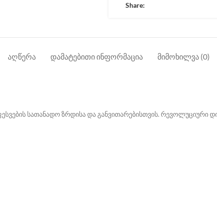
Share:
ᲐᲦᲬᲔᲠᲐ
ᲓᲐᲛᲐᲢᲔᲑᲘᲗᲘ ᲘᲜᲤᲝᲠᲛᲐᲪᲘᲐ
ᲛᲘᲛᲝᲮᲘᲚᲕᲐ (0)
ესვების სათანადო ზრდისა და განვითარებისთვის. რევოლუციური დი