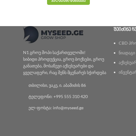
ᲙᲐᲚᲐᲗᲐᲨᲘ ᲓᲐᲛᲐᲢᲔᲑᲐ
ᲨᲔᲘᲫᲘᲜᲔ Ჩ
CBD პრ
N1 გროუ შოპი საქართველოში!
ნიადაგი
სიბიდი პროდუქცია, გროუ ბოქსები, გროუ
აქსესუა
განათება, მოსაწევი აქსესუარები და
ინვენტა
ყველაფერი, რაც შენს მცენარეს სჭირდება
თბილისი, ვაკე, ი. აბაშიძის 86
ტელეფონი: +995 555 310 420
ელ-ფოსტა: info@myseed.ge