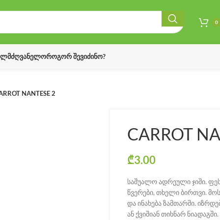
0
ᲔᲚᲛᲫᲦᲕᲐᲜᲔᲚᲝ
ᲠᲝᲒᲝᲠ ᲨᲔᲕᲘᲫᲘᲜᲝ?
ARROT NANTESE 2
CARROT NA
₾
3.00
საშუალო ადრეული ჯიში. ფესვ
წვერები, თხელი ბირთვი. მო
და ინახება ზამთარში. იზრდ
ან ქვიშიან თიხნარ ნიადაგში.