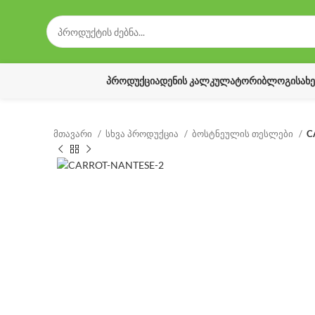
ᲞᲠᲝᲓᲣᲥᲪᲘᲐ
ᲓᲔᲜᲘᲡ ᲙᲐᲚᲙᲣᲚᲐᲢᲝᲠᲘ
ᲑᲚᲝᲒᲘ
ᲡᲐᲮ
მთავარი
სხვა პროდუქცია
ბოსტნეულის თესლები
C