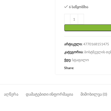
6 საწყობშია
არტიკული:
4770168151475
კატეგორია:
ბოსტნეულის თე
ჭდე:
სტაფილო
Share:
ᲐᲦᲬᲔᲠᲐ
ᲓᲐᲛᲐᲢᲔᲑᲘᲗᲘ ᲘᲜᲤᲝᲠᲛᲐᲪᲘᲐ
ᲛᲘᲛᲝᲮᲘᲚᲕᲐ (0)