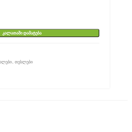
ᲙᲐᲚᲐᲗᲐᲨᲘ ᲓᲐᲛᲐᲢᲔᲑᲐ
სლები
,
თესლები