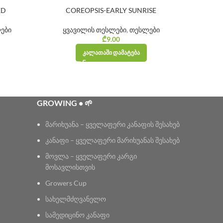
ED
COREOPSIS-EARLY SUNRISE
ები
ყვავილის თესლები
,
თესლები
₾
9.00
ᲙᲐᲚᲐᲗᲐᲨᲘ ᲓᲐᲛᲐᲢᲔᲑᲐ
GROWING • 🌱
მარიხუანა – ყველაფერი კანაფის შესახებ
კანაფი – ყველაფერი მარიხუანას შესახებ
მოვლა – ყველაფერი კარგი
მოსავლისთვის
Growers Cup
სახელმძღვანელო
სამედიცინო კანაფი