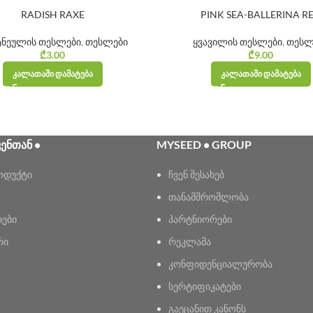
RADISH RAXE
PINK SEA-BALLERINA R
ტნეულის თესლები
,
თესლები
ყვავილის თესლები
,
თესლ
₾
3.00
₾
9.00
ᲙᲐᲚᲐᲗᲐᲨᲘ ᲓᲐᲛᲐᲢᲔᲑᲐ
ᲙᲐᲚᲐᲗᲐᲨᲘ ᲓᲐᲛᲐᲢᲔᲑᲐ
ᲕᲔᲜᲗᲐᲜ •
MYSEED • GROUP
ოდუქტი
ჩვენ შესახებ
თანამშრომლობა
რები
პარტნიორები
რი
რეკლამა
კონფიდენციალურობა
სერტიფიკატები
გაეცანით კანონს