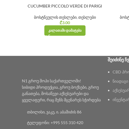
CUCUMBER PICCOLO VERDE DI PARIGI
ბოსტნეულის თესლები
,
თესლები
ბოს
₾
3.00
ᲙᲐᲚᲐᲗᲐᲨᲘ ᲓᲐᲛᲐᲢᲔᲑᲐ
ᲨᲔᲘᲫᲘᲜᲔ Ჩ
CBD პრ
N1 გროუ შოპი საქართველოში!
ნიადაგი
სიბიდი პროდუქცია, გროუ ბოქსები, გროუ
აქსესუა
განათება, მოსაწევი აქსესუარები და
ინვენტა
ყველაფერი, რაც შენს მცენარეს სჭირდება
თბილისი, ვაკე, ი. აბაშიძის 86
ტელეფონი: +995 555 310 420