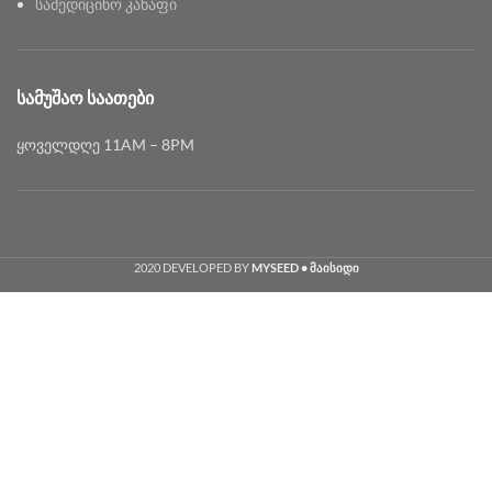
სამედიცინო კანაფი
ᲡᲐᲛᲣᲨᲐᲝ ᲡᲐᲐᲗᲔᲑᲘ
ყოველდღე 11AM – 8PM
2020 DEVELOPED BY
MYSEED • მაისიდი
Georgian
English