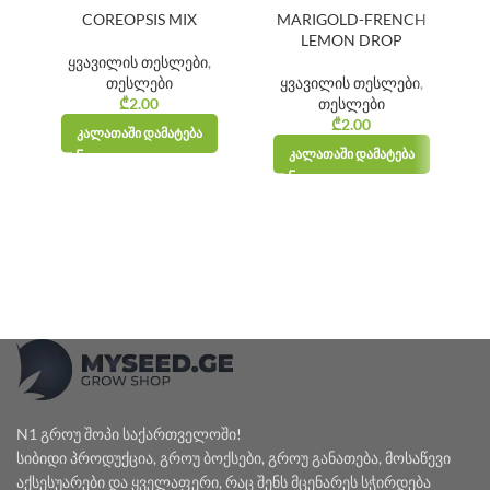
COREOPSIS MIX
MARIGOLD-FRENCH
PI
LEMON DROP
ყვავილის თესლები
,
თესლები
ყვავილის თესლები
,
₾
2.00
თესლები
₾
2.00
ᲙᲐᲚᲐᲗᲐᲨᲘ ᲓᲐᲛᲐᲢᲔᲑᲐ
ᲙᲐᲚᲐᲗᲐᲨᲘ ᲓᲐᲛᲐᲢᲔᲑᲐ
N1 გროუ შოპი საქართველოში!
სიბიდი პროდუქცია, გროუ ბოქსები, გროუ განათება, მოსაწევი
აქსესუარები და ყველაფერი, რაც შენს მცენარეს სჭირდება