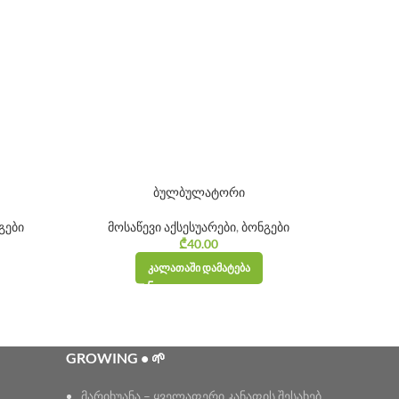
ბულბულატორი
გები
მოსაწევი აქსესუარები
,
ბონგები
მოსა
₾
40.00
ᲙᲐᲚᲐᲗᲐᲨᲘ ᲓᲐᲛᲐᲢᲔᲑᲐ
GROWING • 🌱
მარიხუანა – ყველაფერი კანაფის შესახებ