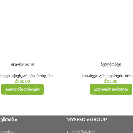
gravity bong
ბულბონგი
აწევი აქსესუარები
,
ბონგები
მოსაწევი აქსესუარები
,
ბონ
₾
850.00
₾
15.00
ᲙᲐᲚᲐᲗᲐᲨᲘ ᲓᲐᲛᲐᲢᲔᲑᲐ
ᲙᲐᲚᲐᲗᲐᲨᲘ ᲓᲐᲛᲐᲢᲔᲑᲐ
ᲕᲔᲜᲗᲐᲜ •
MYSEED • GROUP
ოდუქტი
ჩვენ შესახებ