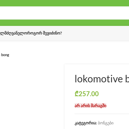
ᲔᲚᲛᲫᲦᲕᲐᲜᲔᲚᲝ
ᲠᲝᲒᲝᲠ ᲨᲔᲕᲘᲫᲘᲜᲝ?
 bong
lokomotive 
₾
257.00
არ არის მარაგში
კატეგორია:
ბონგები