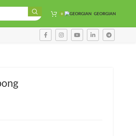
GEORGIAN
0
bong