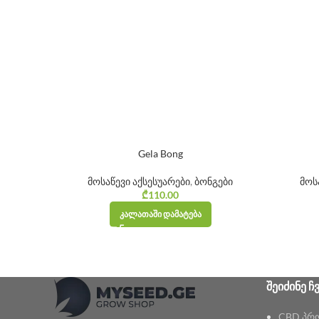
Gela Bong
მოსაწევი აქსესუარები
,
ბონგები
მოს
₾
110.00
ᲙᲐᲚᲐᲗᲐᲨᲘ ᲓᲐᲛᲐᲢᲔᲑᲐ
ᲨᲔᲘᲫᲘᲜᲔ Ჩ
CBD პრ