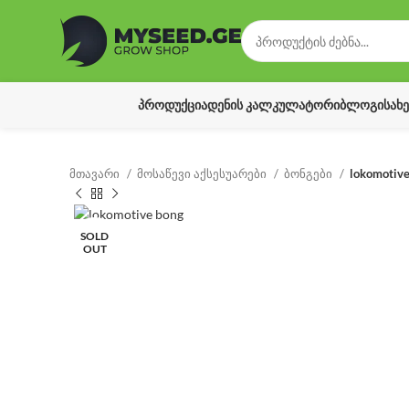
ᲞᲠᲝᲓᲣᲥᲪᲘᲐ
ᲓᲔᲜᲘᲡ ᲙᲐᲚᲙᲣᲚᲐᲢᲝᲠᲘ
ᲑᲚᲝᲒᲘ
ᲡᲐᲮ
მთავარი
მოსაწევი აქსესუარები
ბონგები
lokomotive
SOLD
OUT