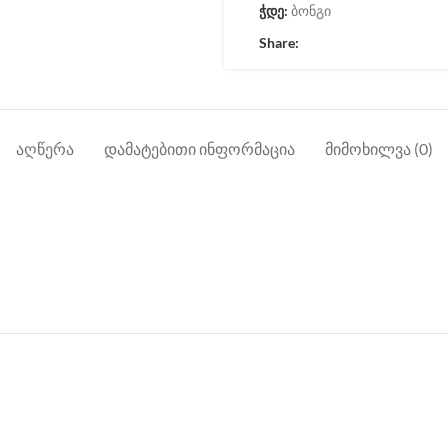
ჭდე:
ბონგი
Share:
ᲐᲦᲬᲔᲠᲐ
ᲓᲐᲛᲐᲢᲔᲑᲘᲗᲘ ᲘᲜᲤᲝᲠᲛᲐᲪᲘᲐ
ᲛᲘᲛᲝᲮᲘᲚᲕᲐ (0)