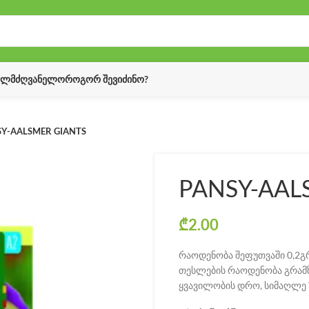
ᲔᲚᲛᲫᲦᲕᲐᲜᲔᲚᲝ
ᲠᲝᲒᲝᲠ ᲨᲔᲕᲘᲫᲘᲜᲝ?
SY-AALSMER GIANTS
PANSY-AAL
₾
2.00
რაოდენობა შეფუთვაში 0,2გ
თესლების რაოდენობა გრამზ
ყვავილობის დრო, სიმაღლე V