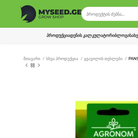
ᲞᲠᲝᲓᲣᲥᲪᲘᲐ
ᲓᲔᲜᲘᲡ ᲙᲐᲚᲙᲣᲚᲐᲢᲝᲠᲘ
ᲑᲚᲝᲒᲘ
ᲡᲐᲮ
მთავარი
სხვა პროდუქცია
ყვავილის თესლები
PAN