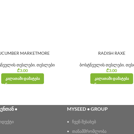
UCUMBER MARKETMORE
RADISH RAXE
ტნეულის თესლები
,
თესლები
ბოსტნეულის თესლები
,
თეს
₾
3.00
₾
3.00
ᲙᲐᲚᲐᲗᲐᲨᲘ ᲓᲐᲛᲐᲢᲔᲑᲐ
ᲙᲐᲚᲐᲗᲐᲨᲘ ᲓᲐᲛᲐᲢᲔᲑᲐ
ᲕᲔᲜᲗᲐᲜ •
MYSEED • GROUP
ოდუქტი
ჩვენ შესახებ
თანამშრომლობა