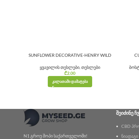
SUNFLOWER DECORATIVE-HENRY WILD
C
ყვავილის თესლები
,
თესლები
ბოს
₾
2.00
ᲙᲐᲚᲐᲗᲐᲨᲘ ᲓᲐᲛᲐᲢᲔᲑᲐ
ᲨᲔᲘᲫᲘᲜᲔ Ჩ
CBD პრ
N1 გროუ შოპი საქართველოში!
ნიადაგი