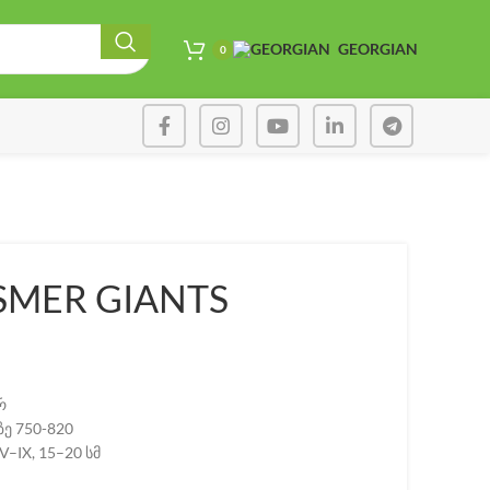
GEORGIAN
0
SMER GIANTS
რ
ე 750-820
–IX, 15–20 სმ