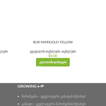
BUR-MARIGOLD-YELLOW
M
ლები
ყვავილის თესლები
,
თესლები
ყვა
₾
2.00
ᲙᲐᲚᲐᲗᲐᲨᲘ ᲓᲐᲛᲐᲢᲔᲑᲐ
GROWING • 🌱
მარიხუანა – ყველაფერი კანაფის შესახებ
კანაფი – ყველაფერი მარიხუანას შესახებ