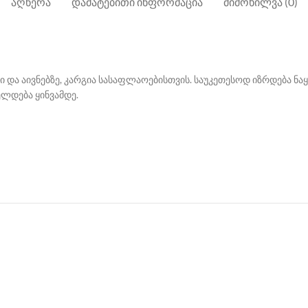
ᲐᲦᲬᲔᲠᲐ
ᲓᲐᲛᲐᲢᲔᲑᲘᲗᲘ ᲘᲜᲤᲝᲠᲛᲐᲪᲘᲐ
ᲛᲘᲛᲝᲮᲘᲚᲕᲐ (0)
 და აივნებზე, კარგია სასაფლაოებისთვის. საუკეთესოდ იზრდება ნა
ელდება ყინვამდე.