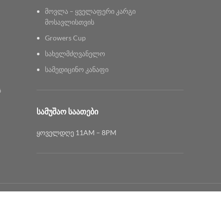
მოვლა – ყველაფერი კარგი
მოსავლისთვის
Growers Cup
სახელმძღვანელო
სამედიცინო კანაფი
ს
ᲡᲐᲛᲣᲨᲐᲝ ᲡᲐᲐᲗᲔᲑᲘ
ყოველდღე 11AM – 8PM