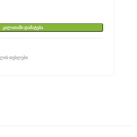
ᲙᲐᲚᲐᲗᲐᲨᲘ ᲓᲐᲛᲐᲢᲔᲑᲐ
ილის თესლები