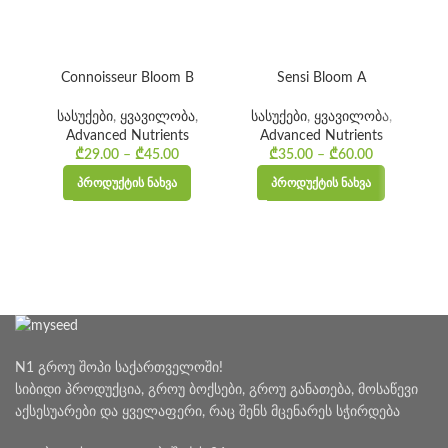
Connoisseur Bloom B
Sensi Bloom A
სასუქები
,
ყვავილობა
,
სასუქები
,
ყვავილობა
,
Advanced Nutrients
Advanced Nutrients
₾
29.00
–
₾
45.00
Price
₾
35.00
–
₾
60.00
Price
range:
range:
ᲞᲠᲝᲓᲣᲥᲢᲘᲡ ᲜᲐᲮᲕᲐ
ᲞᲠᲝᲓᲣᲥᲢᲘᲡ ᲜᲐᲮᲕᲐ
₾29.00
₾35.00
through
through
₾45.00
₾60.00
N1 გროუ შოპი საქართველოში!
სიბიდი პროდუქცია, გროუ ბოქსები, გროუ განათება, მოსაწევი
აქსესუარები და ყველაფერი, რაც შენს მცენარეს სჭირდება