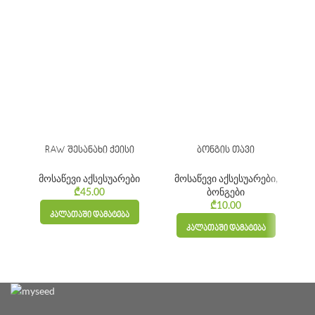
RAW შესანახი ქეისი
ბონგის თავი
მოსაწევი აქსესუარები
მოსაწევი აქსესუარები
,
ბონგები
₾
45.00
₾
10.00
ᲙᲐᲚᲐᲗᲐᲨᲘ ᲓᲐᲛᲐᲢᲔᲑᲐ
ᲙᲐᲚᲐᲗᲐᲨᲘ ᲓᲐᲛᲐᲢᲔᲑᲐ