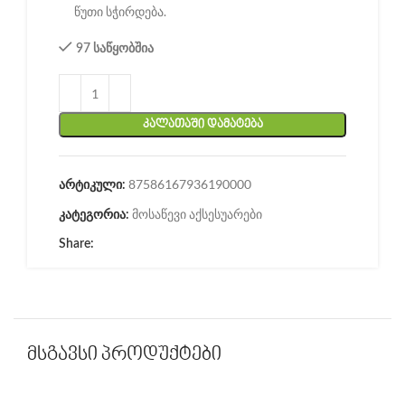
წუთი სჭირდება.
97 საწყობშია
ᲙᲐᲚᲐᲗᲐᲨᲘ ᲓᲐᲛᲐᲢᲔᲑᲐ
87586167936190000
არტიკული:
მოსაწევი აქსესუარები
კატეგორია:
Share:
მსგავსი პროდუქტები