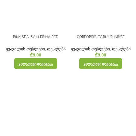
PINK SEA-BALLERINA RED
COREOPSIS-EARLY SUNRISE
ყვავილის თესლები
,
თესლები
ყვავილის თესლები
,
თესლები
₾
9.00
₾
9.00
ᲙᲐᲚᲐᲗᲐᲨᲘ ᲓᲐᲛᲐᲢᲔᲑᲐ
ᲙᲐᲚᲐᲗᲐᲨᲘ ᲓᲐᲛᲐᲢᲔᲑᲐ