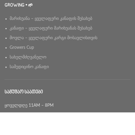
GROWING • 🌱
მარიხუანა – ყველაფერი კანაფის შესახებ
კანაფი – ყველაფერი მარიხუანას შესახებ
მოვლა – ყველაფერი კარგი მოსავლისთვის
Growers Cup
სახელმძღვანელო
სამედიცინო კანაფი
ᲡᲐᲛᲣᲨᲐᲝ ᲡᲐᲐᲗᲔᲑᲘ
ყოველდღე 11AM – 8PM