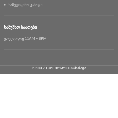
სამედიცინო კანაფი
ᲡᲐᲛᲣᲨᲐᲝ ᲡᲐᲐᲗᲔᲑᲘ
ყოველდღე 11AM – 8PM
2020 DEVELOPED BY
MYSEED • მაისიდი
Georgian
English