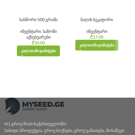
სასწორი 500 გრამი
ბაღის სეკატორი
ინვენტარი
,
საზომი
ინვენტარი
აქსესუარები
₾
17.00
₾
30.00
ᲙᲐᲚᲐᲗᲐᲨᲘ ᲓᲐᲛᲐᲢᲔᲑᲐ
ᲙᲐᲚᲐᲗᲐᲨᲘ ᲓᲐᲛᲐᲢᲔᲑᲐ
N1 გროუ შოპი საქართველოში!
სიბიდი პროდუქცია, გროუ ბოქსები, გროუ განათება, მოსაწევი