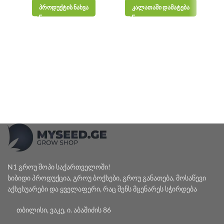
range:
ᲞᲠᲝᲓᲣᲥᲢᲘᲡ ᲜᲐᲮᲕᲐ
ᲙᲐᲚᲐᲗᲐᲨᲘ ᲓᲐᲛᲐᲢᲔᲑᲐ
₾30.00
through
₾90.00
N1 გროუ შოპი საქართველოში!
სიბიდი პროდუქცია, გროუ ბოქსები, გროუ განათება, მოსაწევი
აქსესუარები და ყველაფერი, რაც შენს მცენარეს სჭირდება
თბილისი, ვაკე, ი. აბაშიძის 86