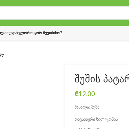
ᲔᲚᲛᲫᲦᲕᲐᲜᲔᲚᲝ
ᲠᲝᲒᲝᲠ ᲨᲔᲕᲘᲫᲘᲜᲝ?
მლ
შუშის პატა
₾
12.00
მასალა: შუშა
თავსახური სილიკონის