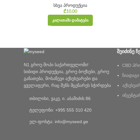
სხვა პროდუქცია
₾
10.00
ᲙᲐᲚᲐᲗᲐᲨᲘ ᲓᲐᲛᲐᲢᲔᲑᲐ
ᲨᲔᲘᲫᲘᲜᲔ Ჩ
N1 გროუ შოპი საქართველოში!
CBD პრ
სიბიდი პროდუქცია, გროუ ბოქსები, გროუ
ნიადაგი
განათება, მოსაწევი აქსესუარები და
აქსესუა
ყველაფერი, რაც შენს მცენარეს სჭირდება
ინვენტა
თბილისი, ვაკე, ი. აბაშიძის 86
ტელეფონი: +995 555 310 420
ელ-ფოსტა: info@myseed.ge