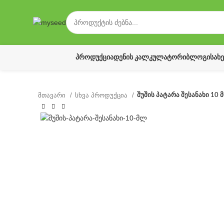
ᲞᲠᲝᲓᲣᲥᲪᲘᲐ
ᲓᲔᲜᲘᲡ ᲙᲐᲚᲙᲣᲚᲐᲢᲝᲠᲘ
ᲑᲚᲝᲒᲘ
ᲡᲐᲮ
მთავარი
სხვა პროდუქცია
შუშის პატარა შესანახი 10 