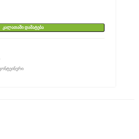
ᲙᲐᲚᲐᲗᲐᲨᲘ ᲓᲐᲛᲐᲢᲔᲑᲐ
ა
 კონტეინერი