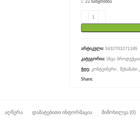
22 საწყობშია
3432703271185
არტიკული:
სხვა პროდუქცი
კატეგორია:
კონტეინერი
,
შესანახი
ჭდე:
Share:
ᲐᲦᲬᲔᲠᲐ
ᲓᲐᲛᲐᲢᲔᲑᲘᲗᲘ ᲘᲜᲤᲝᲠᲛᲐᲪᲘᲐ
ᲛᲘᲛᲝᲮᲘᲚᲕᲐ (0)