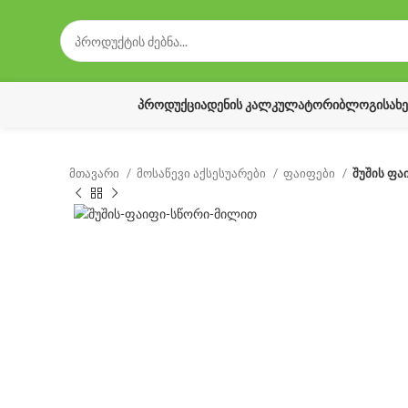
ᲞᲠᲝᲓᲣᲥᲪᲘᲐ
ᲓᲔᲜᲘᲡ ᲙᲐᲚᲙᲣᲚᲐᲢᲝᲠᲘ
ᲑᲚᲝᲒᲘ
ᲡᲐᲮ
მთავარი
მოსაწევი აქსესუარები
ფაიფები
შუშის ფა