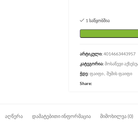
1 საწყობშია
არტიკული:
4014663443957
კატეგორია:
მოსაწევი აქსესუ
ჭდე:
ფაიფი
,
შუშის ფაიფი
Share:
ᲐᲦᲬᲔᲠᲐ
ᲓᲐᲛᲐᲢᲔᲑᲘᲗᲘ ᲘᲜᲤᲝᲠᲛᲐᲪᲘᲐ
ᲛᲘᲛᲝᲮᲘᲚᲕᲐ (0)