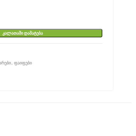
ᲙᲐᲚᲐᲗᲐᲨᲘ ᲓᲐᲛᲐᲢᲔᲑᲐ
არები
,
ფაიფები