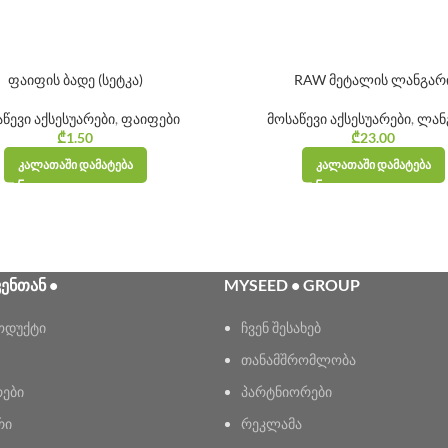
ფაიფის ბადე (სეტკა)
RAW მეტალის ლანგარ
წევი აქსესუარები
,
ფაიფები
მოსაწევი აქსესუარები
,
ლან
₾
1.50
₾
23.00
ᲙᲐᲚᲐᲗᲐᲨᲘ ᲓᲐᲛᲐᲢᲔᲑᲐ
ᲙᲐᲚᲐᲗᲐᲨᲘ ᲓᲐᲛᲐᲢᲔᲑᲐ
ᲕᲔᲜᲗᲐᲜ •
MYSEED • GROUP
ოდუქტი
ჩვენ შესახებ
თანამშრომლობა
რები
პარტნიორები
რი
რეკლამა