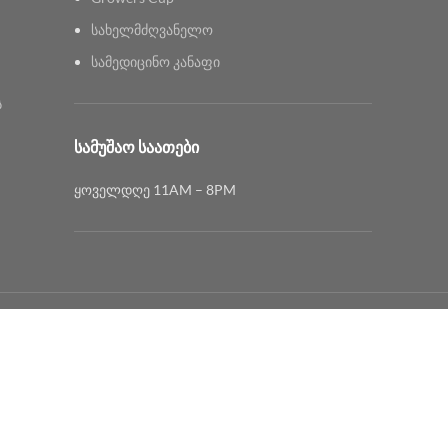
სახელმძღვანელო
სამედიცინო კანაფი
ს
ᲡᲐᲛᲣᲨᲐᲝ ᲡᲐᲐᲗᲔᲑᲘ
ყოველდღე 11AM – 8PM