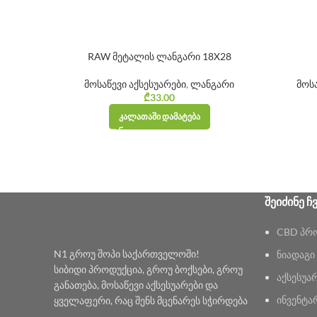
RAW მეტალის ლანგარი 18X28
მოსაწევი აქსესუარები
,
ლანგარი
მოსა
₾
33.00
ᲙᲐᲚᲐᲗᲐᲨᲘ ᲓᲐᲛᲐᲢᲔᲑᲐ
ᲨᲔᲘᲫᲘᲜᲔ Ჩ
CBD პრ
N1 გროუ შოპი საქართველოში!
ნიადაგი
სიბიდი პროდუქცია, გროუ ბოქსები, გროუ
აქსესუა
განათება, მოსაწევი აქსესუარები და
ინვენტა
ყველაფერი, რაც შენს მცენარეს სჭირდება