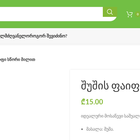
0
ᲔᲚᲛᲫᲦᲕᲐᲜᲔᲚᲝ
ᲠᲝᲒᲝᲠ ᲨᲔᲕᲘᲫᲘᲜᲝ?
იფი სწორი მილით
შუშის ფაი
₾
15.00
იდეალური მოსაწევი საშუალ
მასალა: შუშა.