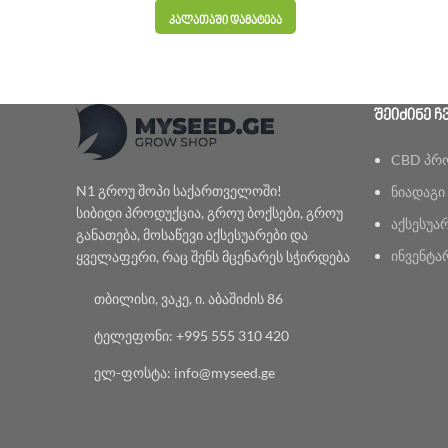
ᲙᲐᲚᲐᲗᲐᲨᲘ ᲓᲐᲛᲐᲢᲔᲑᲐ
ᲨᲔᲘᲫᲘᲜᲔ Ჩ
CBD პრ
N1 გროუ შოპი საქართველოში!
ნიადაგი
სიბიდი პროდუქცია, გროუ ბოქსები, გროუ
აქსესუა
განათება, მოსაწევი აქსესუარები და
ინვენტა
ყველაფერი, რაც შენს მცენარეს სჭირდება
თბილისი, ვაკე, ი. აბაშიძის 86
ტელეფონი: +995 555 310 420
ელ-ფოსტა: info@myseed.ge