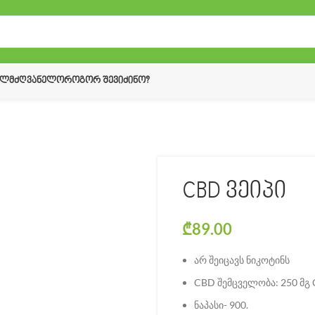
ᲔᲚᲛᲫᲦᲕᲐᲜᲔᲚᲝ
ᲠᲝᲒᲝᲠ ᲨᲔᲕᲘᲫᲘᲜᲝ?
CBD ვეიპი
₾
89.00
არ შეიცავს ნიკოტინს
CBD შემცველობა: 250 მგ 
ნაპასი- 900.