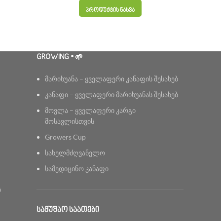
₾10.00
ᲞᲠᲝᲓᲣᲥᲢᲘᲡ ᲜᲐᲮᲕᲐ
through
₾30.00
GROWING • 🌱
მარიხუანა – ყველაფერი კანაფის შესახებ
კანაფი – ყველაფერი მარიხუანას შესახებ
მოვლა – ყველაფერი კარგი
მოსავლისთვის
Growers Cup
სახელმძღვანელო
სამედიცინო კანაფი
ს
ᲡᲐᲛᲣᲨᲐᲝ ᲡᲐᲐᲗᲔᲑᲘ