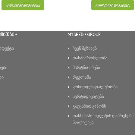
ᲙᲐᲚᲐᲗᲐᲨᲘ ᲓᲐᲛᲐᲢᲔᲑᲐ
ᲙᲐᲚᲐᲗᲐᲨᲘ ᲓᲐᲛᲐᲢᲔᲑᲐ
ᲕᲔᲜᲗᲐᲜ •
MYSEED • GROUP
ოდუქტი
ჩვენ შესახებ
თანამშრომლობა
რები
პარტნიორები
რი
რეკლამა
კონფიდენციალურობა
სერტიფიკატები
გაეცანით კანონს
თანხის/პროდუქტის დაბრუნები
პოლიტიკა