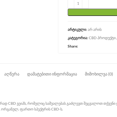
არტიკული:
არ არის
კატეგორია:
CBD პროდუქტი
,
Share:
ᲐᲦᲬᲔᲠᲐ
ᲓᲐᲛᲐᲢᲔᲑᲘᲗᲘ ᲘᲜᲤᲝᲠᲛᲐᲪᲘᲐ
ᲛᲘᲛᲝᲮᲘᲚᲕᲐ (0)
ერად CBD ვეიპს, რომელიც საშუალებას გაძლევთ შეცვალოთ თქვენი
გ ორგანულ, ფართო სპექტრის CBD-ს.