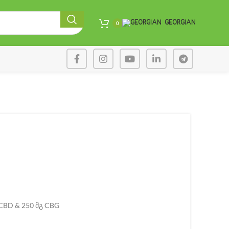
GEORGIAN
0
CBD & 250 მგ CBG