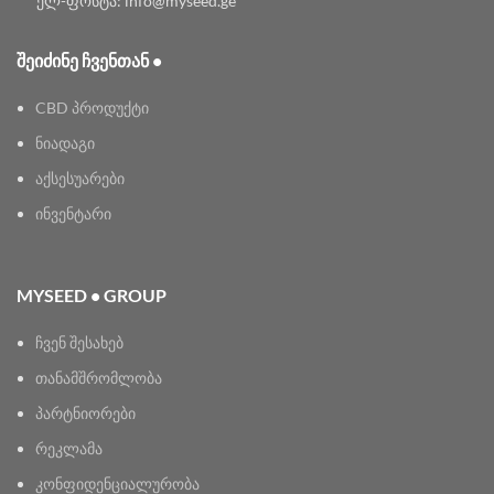
ელ-ფოსტა: info@myseed.ge
ᲨᲔᲘᲫᲘᲜᲔ ᲩᲕᲔᲜᲗᲐᲜ •
CBD პროდუქტი
ნიადაგი
აქსესუარები
ინვენტარი
MYSEED • GROUP
ჩვენ შესახებ
თანამშრომლობა
პარტნიორები
რეკლამა
კონფიდენციალურობა