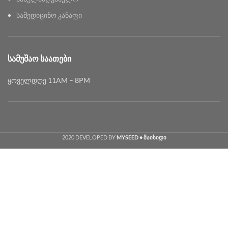
სამედიცინო კანაფი
ᲡᲐᲛᲣᲨᲐᲝ ᲡᲐᲐᲗᲔᲑᲘ
ყოველდღე 11AM – 8PM
2020 DEVELOPED BY
MYSEED • მაისიდი
Georgian
English