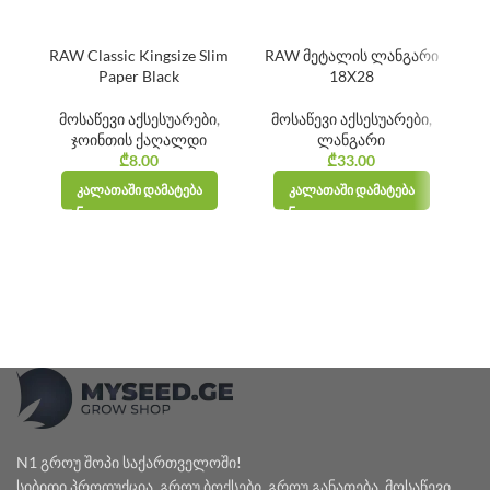
RAW Classic Kingsize Slim
RAW მეტალის ლანგარი
R
Paper Black
18X28
მოსაწევი აქსესუარები
,
მოსაწევი აქსესუარები
,
ჯოინთის ქაღალდი
ლანგარი
₾
8.00
₾
33.00
ᲙᲐᲚᲐᲗᲐᲨᲘ ᲓᲐᲛᲐᲢᲔᲑᲐ
ᲙᲐᲚᲐᲗᲐᲨᲘ ᲓᲐᲛᲐᲢᲔᲑᲐ
N1 გროუ შოპი საქართველოში!
სიბიდი პროდუქცია, გროუ ბოქსები, გროუ განათება, მოსაწევი