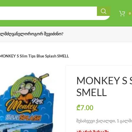
0
ᲔᲚᲛᲫᲦᲕᲐᲜᲔᲚᲝ
ᲠᲝᲒᲝᲠ ᲨᲔᲕᲘᲫᲘᲜᲝ?
MONKEY S Slim Tips Blue Splash SMELL
MONKEY S Sl
SMELL
₾
7.00
შესახვევი ქაღალდი, 1 ცალშ