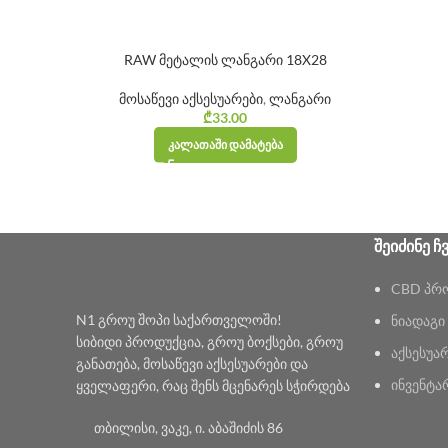
RAW მეტალის ლანგარი 18X28
მოსაწევი აქსესუარები
,
ლანგარი
₾
33.00
ᲙᲐᲚᲐᲗᲐᲨᲘ ᲓᲐᲛᲐᲢᲔᲑᲐ
ᲨᲔᲘᲫᲘᲜᲔ Ჩ
CBD პრ
N1 გროუ შოპი საქართველოში!
ნიადაგი
სიბიდი პროდუქცია, გროუ ბოქსები, გროუ
აქსესუა
განათება, მოსაწევი აქსესუარები და
ინვენტა
ყველაფერი, რაც შენს მცენარეს სჭირდება
თბილისი, ვაკე, ი. აბაშიძის 86