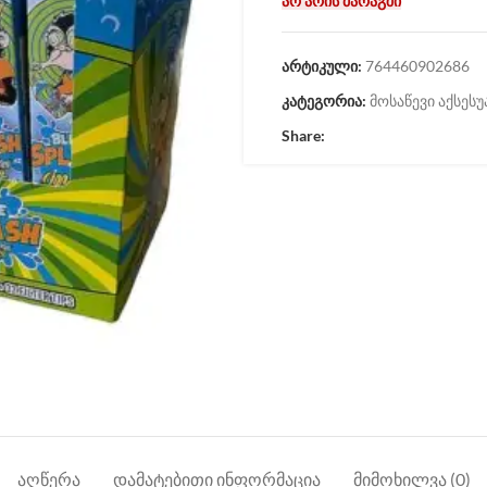
არ არის მარაგში
არტიკული:
764460902686
კატეგორია:
მოსაწევი აქსესუ
Share:
ᲐᲦᲬᲔᲠᲐ
ᲓᲐᲛᲐᲢᲔᲑᲘᲗᲘ ᲘᲜᲤᲝᲠᲛᲐᲪᲘᲐ
ᲛᲘᲛᲝᲮᲘᲚᲕᲐ (0)