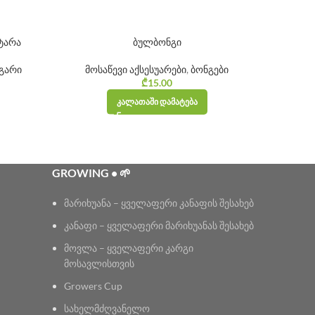
ტარა
ბულბონგი
გარი
მოსაწევი აქსესუარები
,
ბონგები
₾
15.00
ᲙᲐᲚᲐᲗᲐᲨᲘ ᲓᲐᲛᲐᲢᲔᲑᲐ
GROWING • 🌱
მარიხუანა – ყველაფერი კანაფის შესახებ
კანაფი – ყველაფერი მარიხუანას შესახებ
მოვლა – ყველაფერი კარგი
მოსავლისთვის
Growers Cup
სახელმძღვანელო