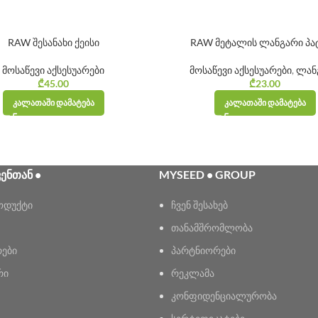
RAW შესანახი ქეისი
RAW მეტალის ლანგარი პა
მოსაწევი აქსესუარები
მოსაწევი აქსესუარები
,
ლან
₾
45.00
₾
23.00
ᲙᲐᲚᲐᲗᲐᲨᲘ ᲓᲐᲛᲐᲢᲔᲑᲐ
ᲙᲐᲚᲐᲗᲐᲨᲘ ᲓᲐᲛᲐᲢᲔᲑᲐ
ᲕᲔᲜᲗᲐᲜ •
MYSEED • GROUP
ოდუქტი
ჩვენ შესახებ
თანამშრომლობა
რები
პარტნიორები
რი
რეკლამა
კონფიდენციალურობა