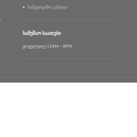
სამედიცინო კანაფი
ს
ᲡᲐᲛᲣᲨᲐᲝ ᲡᲐᲐᲗᲔᲑᲘ
ყოველდღე 11AM – 8PM