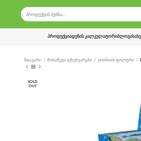
ᲞᲠᲝᲓᲣᲥᲪᲘᲐ
ᲓᲔᲜᲘᲡ ᲙᲐᲚᲙᲣᲚᲐᲢᲝᲠᲘ
ᲑᲚᲝᲒᲘ
ᲡᲐᲮ
მთავარი
მოსაწევი აქსესუარები
ჯოინთის ფილტრი
SOLD
OUT