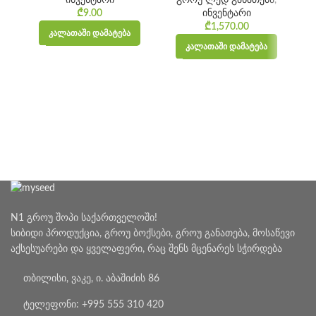
ინვენტარი
გროუ ლედ განათება
,
₾
9.00
ინვენტარი
₾
1,570.00
ᲙᲐᲚᲐᲗᲐᲨᲘ ᲓᲐᲛᲐᲢᲔᲑᲐ
ᲙᲐᲚᲐᲗᲐᲨᲘ ᲓᲐᲛᲐᲢᲔᲑᲐ
N1 გროუ შოპი საქართველოში!
სიბიდი პროდუქცია, გროუ ბოქსები, გროუ განათება, მოსაწევი
აქსესუარები და ყველაფერი, რაც შენს მცენარეს სჭირდება
თბილისი, ვაკე, ი. აბაშიძის 86
ტელეფონი: +995 555 310 420