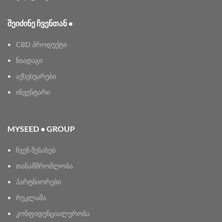
ᲨᲔᲘᲫᲘᲜᲔ ᲩᲕᲔᲜᲗᲐᲜ •
CBD პროდუქტი
ნიადაგი
აქსესუარები
ინვენტარი
MYSEED • GROUP
ჩვენ შესახებ
თანამშრომლობა
პარტნიორები
რეკლამა
კონფიდენციალურობა