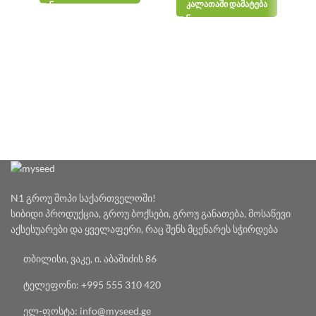
ᲙᲐᲚᲐᲗᲐᲨᲘ ᲓᲐᲛᲐᲢᲔᲑᲐ
N1 გროუ შოპი საქართველოში!
სიბიდი პროდუქცია, გროუ ბოქსები, გროუ განათება, მოსაწევი
აქსესუარები და ყველაფერი, რაც შენს მცენარეს სჭირდება
თბილისი, ვაკე, ი. აბაშიძის 86
ტელეფონი: +995 555 310 420
ელ-ფოსტა: info@myseed.ge