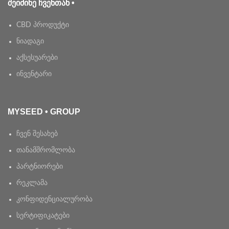
ᲨᲔᲘᲫᲘᲜᲔ ᲩᲕᲔᲜᲗᲐᲜ •
CBD პროდუქტი
ნიადაგი
აქსესუარები
ინვენტარი
MYSEED • GROUP
ჩვენ შესახებ
თანამშრომლობა
პარტნიორები
რეკლამა
კონფიდენციალურობა
სერტიფიკატები