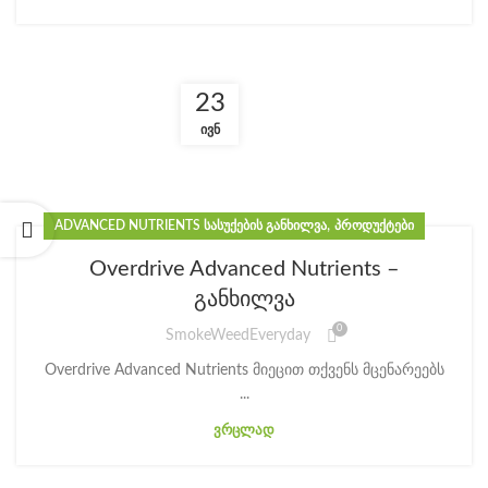
23
ᲘᲕᲜ
,
ADVANCED NUTRIENTS ᲡᲐᲡᲣᲥᲔᲑᲘᲡ ᲒᲐᲜᲮᲘᲚᲕᲐ
ᲞᲠᲝᲓᲣᲥᲢᲔᲑᲘ
Overdrive Advanced Nutrients –
განხილვა
0
SmokeWeedEveryday
Overdrive Advanced Nutrients მიეცით თქვენს მცენარეებს
...
ᲕᲠᲪᲚᲐᲓ