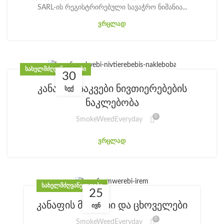
SARL-ის რეგისტრირებული სავაჭრო ნიშანია...
ᲕᲠᲪᲚᲐᲓ
ᲡᲐᲮᲔᲚᲛᲫᲦᲕᲐᲜᲔᲚᲝᲔᲑᲘ
30
კანაფის საკვები ნივთიერებების
ᲡᲔᲥ
ნაკლებობა
0
SmokeWeedEveryday
ᲕᲠᲪᲚᲐᲓ
ᲡᲐᲮᲔᲚᲛᲫᲦᲕᲐᲜᲔᲚᲝᲔᲑᲘ
25
კანაფის მწერები და ცხოველები
ᲘᲕᲜ
0
SmokeWeedEveryday