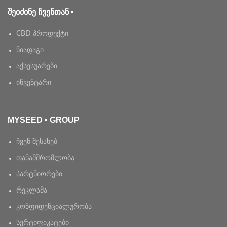
ᲨᲔᲘᲫᲘᲜᲔ ᲩᲕᲔᲜᲗᲐᲜ •
CBD პროდუქტი
ნიადაგი
აქსესუარები
ინვენტარი
MYSEED • GROUP
ჩვენ შესახებ
თანამშრომლობა
პარტნიორები
რეკლამა
კონფიდენციალურობა
სერტიფიკატები