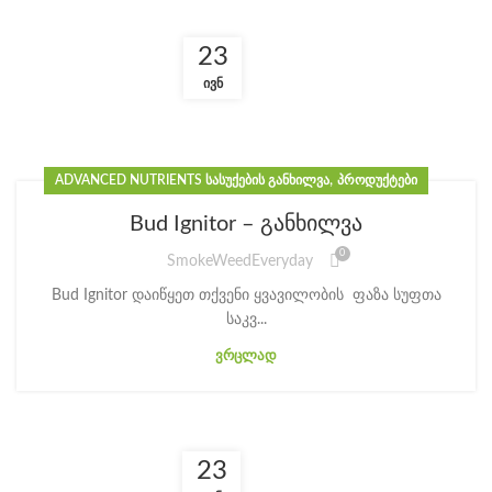
23
ᲘᲕᲜ
,
ADVANCED NUTRIENTS ᲡᲐᲡᲣᲥᲔᲑᲘᲡ ᲒᲐᲜᲮᲘᲚᲕᲐ
ᲞᲠᲝᲓᲣᲥᲢᲔᲑᲘ
Bud Ignitor – განხილვა
0
SmokeWeedEveryday
Bud Ignitor დაიწყეთ თქვენი ყვავილობის ფაზა სუფთა
საკვ...
ᲕᲠᲪᲚᲐᲓ
23