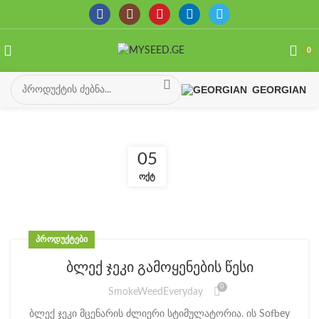
0
GEORGIAN
05
ᲝᲥᲢ
ᲞᲠᲝᲓᲣᲥᲢᲔᲑᲘ
ბლექ ჯეკი გამოყენების წესი
0
SmokeWeedEveryday
ბლექ ჯეკი მცენარის ძლიერი სტიმულატორია. ის Sofbey