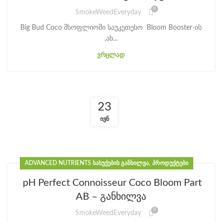
0
SmokeWeedEveryday
Big Bud Coco მსოფლიოში საუკეთესო Bloom Booster-ის
,ახ...
ᲕᲠᲪᲚᲐᲓ
23
ᲘᲕᲜ
,
ADVANCED NUTRIENTS ᲡᲐᲡᲣᲥᲔᲑᲘᲡ ᲒᲐᲜᲮᲘᲚᲕᲐ
ᲞᲠᲝᲓᲣᲥᲢᲔᲑᲘ
pH Perfect Connoisseur Coco Bloom Part
AB – განხილვა
0
SmokeWeedEveryday