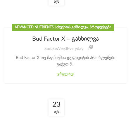
ᲘᲕᲜ
,
ADVANCED NUTRIENTS ᲡᲐᲡᲣᲥᲔᲑᲘᲡ ᲒᲐᲜᲮᲘᲚᲕᲐ
ᲞᲠᲝᲓᲣᲥᲢᲔᲑᲘ
Bud Factor X – განხილვა
0
SmokeWeedEveryday
Bud Factor X თუ მაგნიუმის დეფიციტის პრობლემები
გაქვთ მ...
ᲕᲠᲪᲚᲐᲓ
23
ᲘᲕᲜ