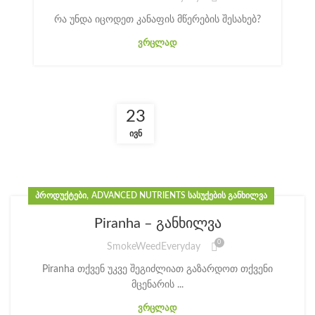
რა უნდა იცოდეთ კანაფის მწერების შესახებ?
ᲕᲠᲪᲚᲐᲓ
23
ᲘᲕᲜ
,
ᲞᲠᲝᲓᲣᲥᲢᲔᲑᲘ
ADVANCED NUTRIENTS ᲡᲐᲡᲣᲥᲔᲑᲘᲡ ᲒᲐᲜᲮᲘᲚᲕᲐ
Piranha – განხილვა
0
SmokeWeedEveryday
Piranha თქვენ უკვე შეგიძლიათ გაზარდოთ თქვენი
მცენარის ...
ᲕᲠᲪᲚᲐᲓ