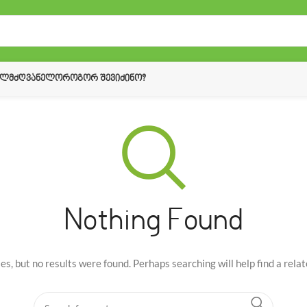
ᲔᲚᲛᲫᲦᲕᲐᲜᲔᲚᲝ
ᲠᲝᲒᲝᲠ ᲨᲔᲕᲘᲫᲘᲜᲝ?
Nothing Found
es, but no results were found. Perhaps searching will help find a relat