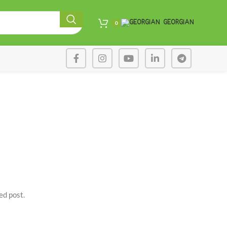
GEORGIAN
0
ed post.