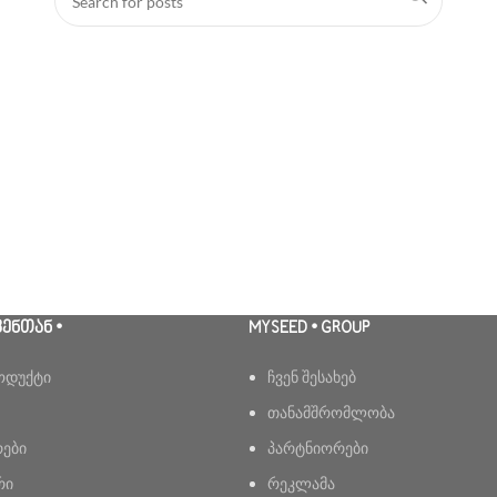
ᲕᲔᲜᲗᲐᲜ •
MYSEED • GROUP
ოდუქტი
ჩვენ შესახებ
თანამშრომლობა
რები
პარტნიორები
რი
რეკლამა