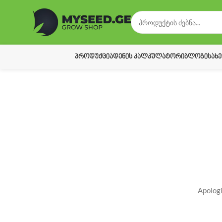
ᲞᲠᲝᲓᲣᲥᲪᲘᲐ
ᲓᲔᲜᲘᲡ ᲙᲐᲚᲙᲣᲚᲐᲢᲝᲠᲘ
ᲑᲚᲝᲒᲘ
ᲡᲐᲮ
Apologi