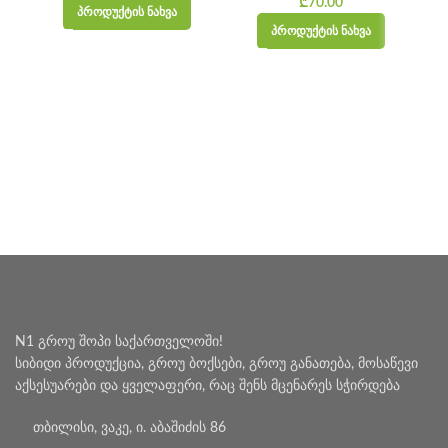
range:
₾
70.00
ᲞᲠᲝᲓᲣᲥᲢᲘᲡ ᲜᲐᲮᲕᲐ
₾40.00
ᲞᲠᲝᲓᲣᲥᲢᲘᲡ ᲜᲐᲮᲕᲐ
through
₾60.00
N1 გროუ შოპი საქართველოში!
სიბიდი პროდუქცია, გროუ ბოქსები, გროუ განათება, მოსაწევი
აქსესუარები და ყველაფერი, რაც შენს მცენარეს სჭირდება
თბილისი, ვაკე, ი. აბაშიძის 86