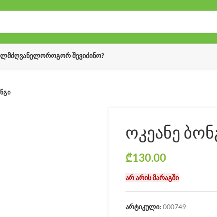
ᲔᲚᲛᲫᲦᲕᲐᲜᲔᲚᲝ
ᲠᲝᲒᲝᲠ ᲨᲔᲕᲘᲫᲘᲜᲝ?
ონგი
ოკეანე ბონ
₾
130.00
არ არის მარაგში
არტიკული:
000749