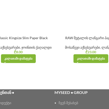
assic Kingsize Slim Paper Black
RAW მეტალის ლანგარი პა
 აქსესუარები
,
ჯოინთის ქაღალდი
მოსაწევი აქსესუარები
,
ლან
₾
8.00
₾
23.00
ᲙᲐᲚᲐᲗᲐᲨᲘ ᲓᲐᲛᲐᲢᲔᲑᲐ
ᲙᲐᲚᲐᲗᲐᲨᲘ ᲓᲐᲛᲐᲢᲔᲑᲐ
ᲕᲔᲜᲗᲐᲜ •
MYSEED • GROUP
ოდუქტი
ჩვენ შესახებ