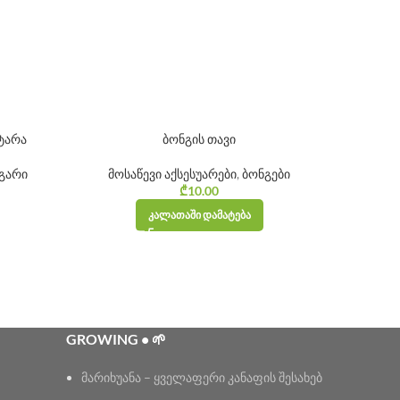
ტარა
ბონგის თავი
RA
გარი
მოსაწევი აქსესუარები
,
ბონგები
მოს
₾
10.00
ᲙᲐᲚᲐᲗᲐᲨᲘ ᲓᲐᲛᲐᲢᲔᲑᲐ
GROWING • 🌱
მარიხუანა – ყველაფერი კანაფის შესახებ