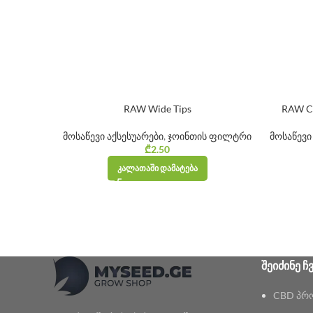
RAW Wide Tips
RAW Cl
მოსაწევი აქსესუარები
,
ჯოინთის ფილტრი
მოსაწევი
₾
2.50
ᲙᲐᲚᲐᲗᲐᲨᲘ ᲓᲐᲛᲐᲢᲔᲑᲐ
ᲨᲔᲘᲫᲘᲜᲔ Ჩ
CBD პრ