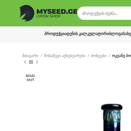
ᲞᲠᲝᲓᲣᲥᲪᲘᲐ
ᲓᲔᲜᲘᲡ ᲙᲐᲚᲙᲣᲚᲐᲢᲝᲠᲘ
ᲑᲚᲝᲒᲘ
ᲡᲐᲮ
მთავარი
მოსაწევი აქსესუარები
ბონგები
ოკეანე ბ
SOLD
OUT