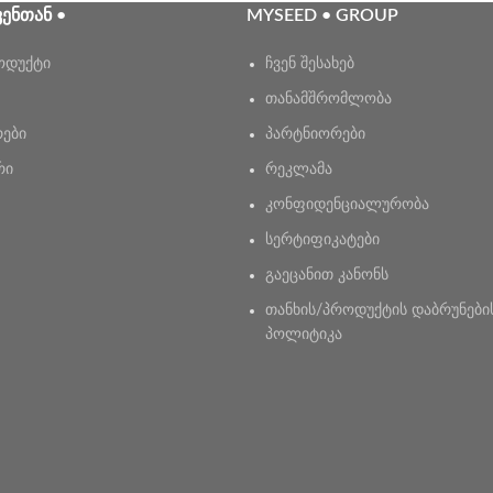
ᲕᲔᲜᲗᲐᲜ •
MYSEED • GROUP
ოდუქტი
ჩვენ შესახებ
თანამშრომლობა
რები
პარტნიორები
რი
რეკლამა
კონფიდენციალურობა
სერტიფიკატები
გაეცანით კანონს
თანხის/პროდუქტის დაბრუნები
პოლიტიკა