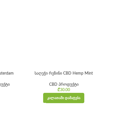
sterdam
საღეჭი რეზინი CBD Hemp Mint
უქტი
CBD პროდუქტი
CBD პრ
ice range:
₾
30.00
₾10.00
ᲙᲐᲚᲐᲗᲐᲨᲘ ᲓᲐᲛᲐᲢᲔᲑᲐ
through
₾30.00