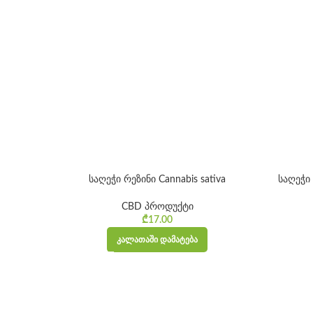
საღეჭი რეზინი Cannabis sativa
საღეჭი
CBD პროდუქტი
₾
17.00
ᲙᲐᲚᲐᲗᲐᲨᲘ ᲓᲐᲛᲐᲢᲔᲑᲐ