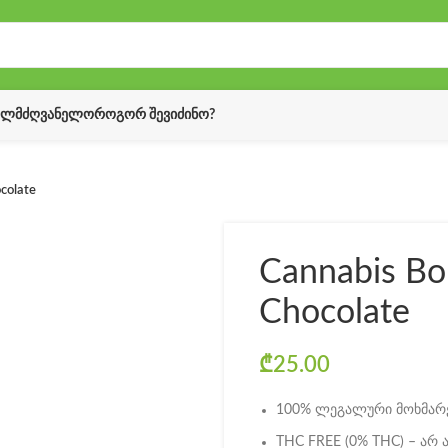
ᲔᲚᲛᲫᲦᲕᲐᲜᲔᲚᲝ
ᲠᲝᲒᲝᲠ ᲨᲔᲕᲘᲫᲘᲜᲝ?
colate
Cannabis Bo
Chocolate
₾
25.00
100% ლეგალური მოხმარე
THC FREE (0% THC) – არ