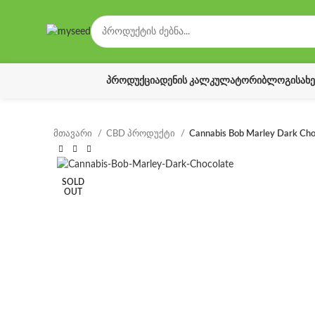
ᲞᲠᲝᲓᲣᲥᲪᲘᲐ
ᲓᲔᲜᲘᲡ ᲙᲐᲚᲙᲣᲚᲐᲢᲝᲠᲘ
ᲑᲚᲝᲒᲘ
ᲡᲐᲮ
მთავარი
CBD პროდუქტი
Cannabis Bob Marley Dark Cho
SOLD
OUT