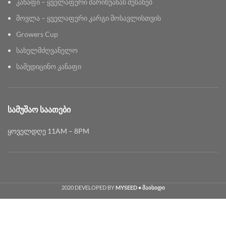
კანაფი – ყველაფერი მარიხუანას შესახებ
მოვლა – ყველაფერი კარგი მოსავლისთვის
Growers Cup
სახელმძღვანელო
სამედიცინო კანაფი
ᲡᲐᲛᲣᲨᲐᲝ ᲡᲐᲐᲗᲔᲑᲘ
ყოველდღე 11AM – 8PM
2020 DEVELOPED BY
MYSEED • მაისიდი