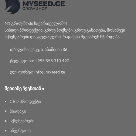
N1 გროუ შოპი საქართველოში!
სიბიდი პროდუქცია, გროუ ბოქსები, გროუ განათება, მოსაწევი
აქსესუარები და ყველაფერი, რაც შენს მცენარეს სჭირდება
თბილისი, ვაკე, ი. აბაშიძის 86
ტელეფონი: +995 555 310 420
ელ-ფოსტა: info@myseed.ge
ᲨᲔᲘᲫᲘᲜᲔ ᲩᲕᲔᲜᲗᲐᲜ •
CBD პროდუქტი
ნიადაგი
აქსესუარები
ინვენტარი