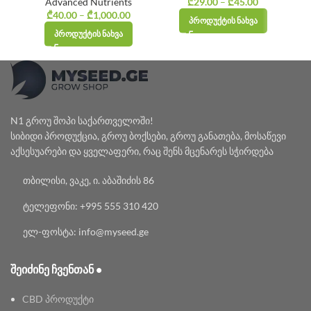
Advanced Nutrients
₾
29.00
–
₾
45.00
Price
₾
40.00
–
₾
1,000.00
Price
range:
ᲞᲠᲝᲓᲣᲥᲢᲘᲡ ᲜᲐᲮᲕᲐ
range:
₾29.00
ᲞᲠᲝᲓᲣᲥᲢᲘᲡ ᲜᲐᲮᲕᲐ
₾40.00
through
through
₾45.00
₾1,000.00
N1 გროუ შოპი საქართველოში!
სიბიდი პროდუქცია, გროუ ბოქსები, გროუ განათება, მოსაწევი
აქსესუარები და ყველაფერი, რაც შენს მცენარეს სჭირდება
თბილისი, ვაკე, ი. აბაშიძის 86
ტელეფონი: +995 555 310 420
ელ-ფოსტა: info@myseed.ge
ᲨᲔᲘᲫᲘᲜᲔ ᲩᲕᲔᲜᲗᲐᲜ •
CBD პროდუქტი