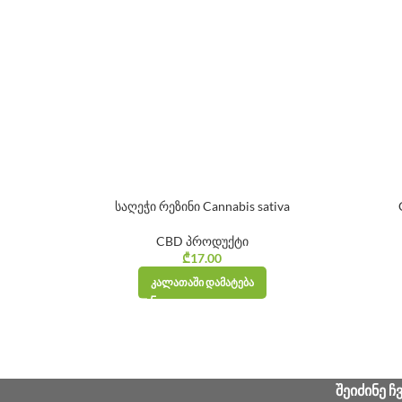
საღეჭი რეზინი Cannabis sativa
CBD პროდუქტი
₾
17.00
ᲙᲐᲚᲐᲗᲐᲨᲘ ᲓᲐᲛᲐᲢᲔᲑᲐ
ᲨᲔᲘᲫᲘᲜᲔ Ჩ