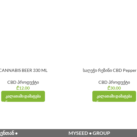
CANNABIS BEER 330 ML
საღეჭი რეზინი CBD Pepper
CBD პროდუქტი
CBD პროდუქტი
₾
12.00
₾
30.00
ᲙᲐᲚᲐᲗᲐᲨᲘ ᲓᲐᲛᲐᲢᲔᲑᲐ
ᲙᲐᲚᲐᲗᲐᲨᲘ ᲓᲐᲛᲐᲢᲔᲑᲐ
ᲕᲔᲜᲗᲐᲜ •
MYSEED • GROUP