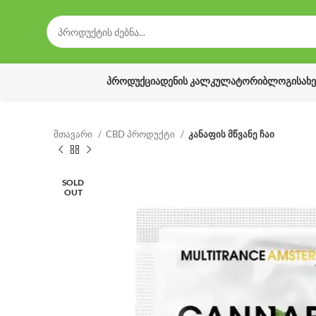
ᲞᲠᲝᲓᲣᲥᲪᲘᲐ
ᲓᲔᲜᲘᲡ ᲙᲐᲚᲙᲣᲚᲐᲢᲝᲠᲘ
ᲑᲚᲝᲒᲘ
ᲡᲐᲮ
მთავარი
CBD პროდუქტი
კანაფის მწვანე ჩაი
SOLD
OUT