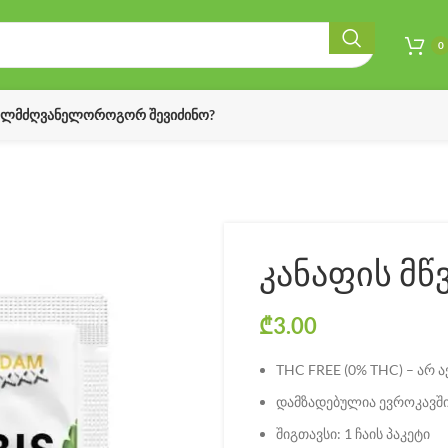
0
ᲔᲚᲛᲫᲦᲕᲐᲜᲔᲚᲝ
ᲠᲝᲒᲝᲠ ᲨᲔᲕᲘᲫᲘᲜᲝ?
კანაფის მწვ
₾
3.00
THC FREE (0% THC) – არ 
დამზადებულია ევროკავშ
შიგთავსი: 1 ჩაის პაკეტი