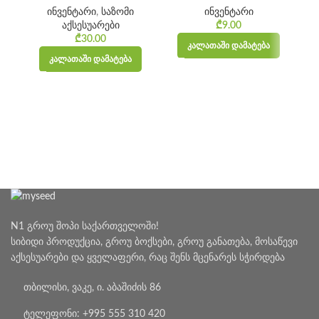
ინვენტარი
,
საზომი
ინვენტარი
აქსესუარები
₾
9.00
₾
30.00
ᲙᲐᲚᲐᲗᲐᲨᲘ ᲓᲐᲛᲐᲢᲔᲑᲐ
ᲙᲐᲚᲐᲗᲐᲨᲘ ᲓᲐᲛᲐᲢᲔᲑᲐ
N1 გროუ შოპი საქართველოში!
სიბიდი პროდუქცია, გროუ ბოქსები, გროუ განათება, მოსაწევი
აქსესუარები და ყველაფერი, რაც შენს მცენარეს სჭირდება
თბილისი, ვაკე, ი. აბაშიძის 86
ტელეფონი: +995 555 310 420