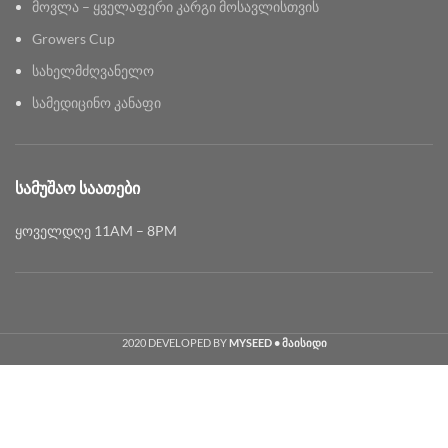
მოვლა – ყველაფერი კარგი მოსავლისთვის
Growers Cup
სახელმძღვანელო
სამედიცინო კანაფი
ᲡᲐᲛᲣᲨᲐᲝ ᲡᲐᲐᲗᲔᲑᲘ
ყოველდღე 11AM – 8PM
2020 DEVELOPED BY
MYSEED • მაისიდი