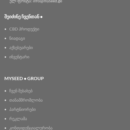
ელ-ფოსტა: info@myseed.ge
ᲨᲔᲘᲫᲘᲜᲔ ᲩᲕᲔᲜᲗᲐᲜ •
CBD პროდუქტი
ნიადაგი
აქსესუარები
ინვენტარი
MYSEED • GROUP
ჩვენ შესახებ
თანამშრომლობა
პარტნიორები
რეკლამა
კონფიდენციალურობა