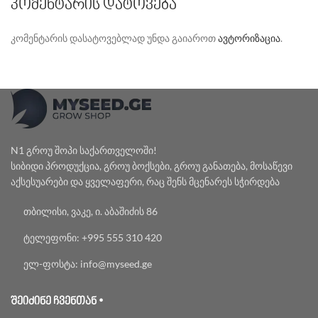
ᲙᲝᲛᲔᲜᲢᲐᲠᲘᲡ ᲓᲐᲢᲝᲕᲔᲑᲐ
კომენტარის დასატოვებლად უნდა გაიაროთ
ავტორიზაცია
.
N1 გროუ შოპი საქართველოში!
სიბიდი პროდუქცია, გროუ ბოქსები, გროუ განათება, მოსაწევი
აქსესუარები და ყველაფერი, რაც შენს მცენარეს სჭირდება
თბილისი, ვაკე, ი. აბაშიძის 86
ტელეფონი: +995 555 310 420
ელ-ფოსტა: info@myseed.ge
ᲨᲔᲘᲫᲘᲜᲔ ᲩᲕᲔᲜᲗᲐᲜ •