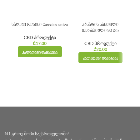
საღეჭი რეზინი Cannabis sativa
კანაფის სანთელი
კან
თერაპიული 90 გრ
CBD პროდუქტი
₾
17.00
CBD პროდუქტი
₾
20.00
ᲙᲐᲚᲐᲗᲐᲨᲘ ᲓᲐᲛᲐᲢᲔᲑᲐ
ᲙᲐᲚᲐᲗᲐᲨᲘ ᲓᲐᲛᲐᲢᲔᲑᲐ
N1 გროუ შოპი საქართველოში!