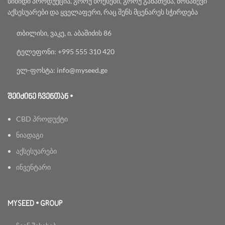
სიბიდი პროდუქცია, გროუ ბოქსები, გროუ განათება, მოსაწევი
აქსესუარები და ყველაფერი, რაც შენს მცენარეს სჭირდება
თბილისი, ვაკე, ი. აბაშიძის 86
ტელეფონი: +995 555 310 420
ელ-ფოსტა: info@myseed.ge
ᲨᲔᲘᲫᲘᲜᲔ ᲩᲕᲔᲜᲗᲐᲜ •
CBD პროდუქტი
ნიადაგი
აქსესუარები
ინვენტარი
MYSEED • GROUP