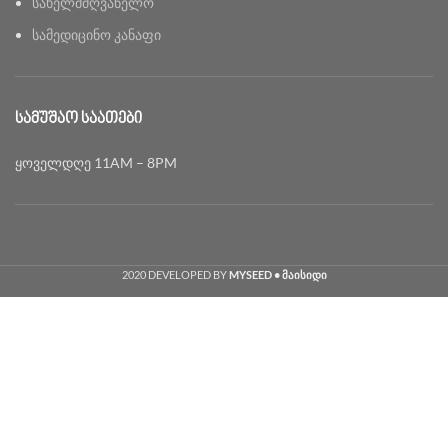
სახელმძღვანელო
სამედიცინო კანაფი
ᲡᲐᲛᲣᲨᲐᲝ ᲡᲐᲐᲗᲔᲑᲘ
ყოველდღე 11AM – 8PM
2020 DEVELOPED BY
MYSEED • მაისიდი
Georgian
English