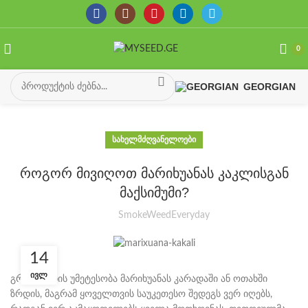
0
GEORGIAN
ᲡᲐᲮᲔᲚᲛᲫᲦᲕᲐᲜᲔᲚᲝᲔᲑᲘ
როგორ მივიღოთ მარიხუანას კაკლისგან
მაქსიმუმი?
SmokeWeedEveryday
14
ᲘᲕᲚ
გროვერების უმეტესობა მარიხუანას კარადაში ან ოთახში
ზრდის, მაგრამ ყოველთვის საუკეთესო შედეგს ვერ იღებს,