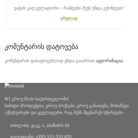
ვატის კალკულატორი – რამდენი შუქი უნდა გქონდეთ?
ᲕᲠᲪᲚᲐᲓ
ᲙᲝᲛᲔᲜᲢᲐᲠᲘᲡ ᲓᲐᲢᲝᲕᲔᲑᲐ
კომენტარის დასატოვებლად უნდა გაიაროთ
ავტორიზაცია
.
N1 გროუ შოპი საქართველოში!
სიბიდი პროდუქცია, გროუ ბოქსები, გროუ განათება, მოსაწევი
აქსესუარები და ყველაფერი, რაც შენს მცენარეს სჭირდება
თბილისი, ვაკე, ი. აბაშიძის 86
ტელეფონი: +995 555 310 420