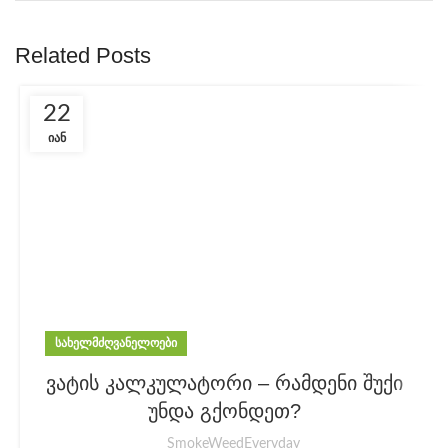
Related Posts
22
ᲘᲐᲜ
ᲡᲐᲮᲔᲚᲛᲫᲦᲕᲐᲜᲔᲚᲝᲔᲑᲘ
ვატის კალკულატორი – რამდენი შუქი
უნდა გქონდეთ?
SmokeWeedEveryday