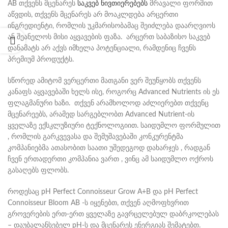
AB თქვენს მცენარეს
საკვებ ნივთიერებებს
მრავალი ფორმით
აწვდის, თქვენს მცენარეს არ მოაკლდება არცერთი
ინგრედიენტი, რომლის უკმარისობამაც შეიძლება დაარღვიოს
ან შეანელოს მისი აყვავების ფაზა. არცერთ საბაზისო საკვებ
დანამატს არ აქვს იმხელა პოტენციალი, რამდენიც ჩვენს
პრემიუმ პროდუქტს.
სწორედ ამიტომ ვერცერთი მათგანი ვერ შეუწყობს თქვენს
კანაფს აყვავებაში ხელს ისე, როგორც Advanced Nutrients ის ეს
ფლაგმანური ხაზი. თქვენ არამხოლოდ აძლიერებთ თქვენც
მცენარეებს, არამედ სარგებლობთ Advanced Nutrient-ის
ყველაზე ექსკლუზიური ტექნოლოგიით. საიდუმლო ფორმულით
, რომლის გარკვევასა და შემუშავებაში კონკურენტმა
კომპანიებმა ათასობით საათი უშედეგოდ დახარჯეს , რადგან
ჩვენ ერთადერთი კომპანია ვართ , ვინც ამ საიდუმლო ოქროს
გასაღებს ფლობს.
როდესაც pH Perfect Connoisseur Grow A+B და pH Perfect
Connoisseur Bloom AB -ს იყენებთ, თქვენ აღმოფხვრით
გროვერების ერთ-ერთ ყველაზე გავრცელებულ დაბრკოლებას
– დაუბალანსებელ pH-ს და მცენარეს ენერგიას შემატებთ.