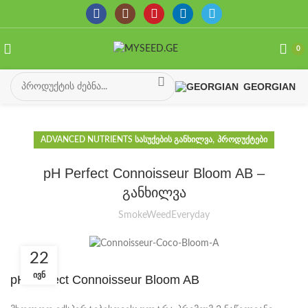
0
GEORGIAN
,
ADVANCED NUTRIENTS ᲡᲐᲡᲣᲥᲔᲑᲘᲡ ᲒᲐᲜᲮᲘᲚᲕᲐ
ᲞᲠᲝᲓᲣᲥᲢᲔᲑᲘ
pH Perfect Connoisseur Bloom AB –
განხილვა
SmokeWeedEveryday
22
ᲘᲕᲜ
pH Perfect Connoisseur Bloom AB