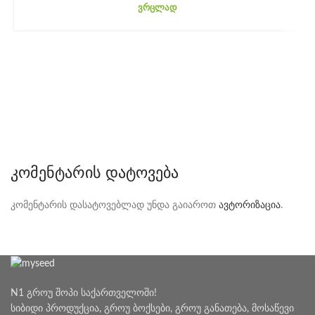
ᲕᲠᲪᲚᲐᲓ
ᲙᲝᲛᲔᲜᲢᲐᲠᲘᲡ ᲓᲐᲢᲝᲕᲔᲑᲐ
კომენტარის დასატოვებლად უნდა გაიაროთ
ავტორიზაცია
.
N1 გროუ შოპი საქართველოში!
სიბიდი პროდუქცია, გროუ ბოქსები, გროუ განათება, მოსაწევი