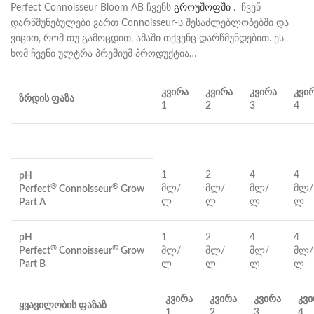
Perfect Connoisseur Bloom AB ჩვენს
გროუშოფში
. ჩვენ
დარწმუნებულები ვართ Connoisseur-ს შესაძლებლობებში და
ვიცით, რომ თუ გამოცდით, ამაში თქვენც დარწმუნდებით. ეს
ხომ ჩვენი ულტრა პრემიუმ პროდუქტია…
კვირა
კვირა
კვირა
კვი
ზრდის ფაზა
1
2
3
4
1
2
4
4
pH
®
®
მლ/
მლ/
მლ/
მლ/
Perfect
Connoisseur
Grow
ლ
ლ
ლ
ლ
Part A
pH
1
2
4
4
®
®
Perfect
Connoisseur
Grow
მლ/
მლ/
მლ/
მლ/
Part B
ლ
ლ
ლ
ლ
კვირა
კვირა
კვირა
კვ
ყვავილობის ფაზაზ
1
2
3
4