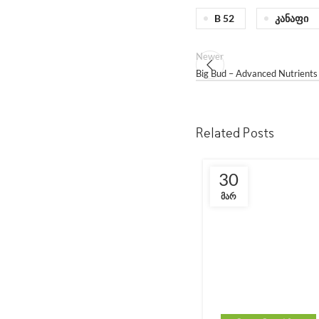
B 52
Კანაფი
Newer
Big Bud – Advanced Nutrien
Related Posts
30
ᲛᲐᲠ