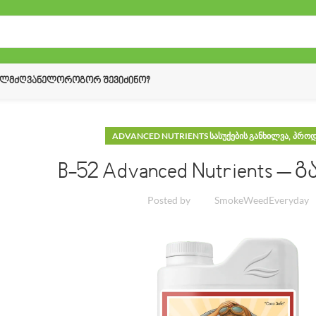
ᲔᲚᲛᲫᲦᲕᲐᲜᲔᲚᲝ
ᲠᲝᲒᲝᲠ ᲨᲔᲕᲘᲫᲘᲜᲝ?
,
ADVANCED NUTRIENTS ᲡᲐᲡᲣᲥᲔᲑᲘᲡ ᲒᲐᲜᲮᲘᲚᲕᲐ
ᲞᲠᲝᲓ
B-52 Advanced Nutrients –
Posted by
SmokeWeedEveryday