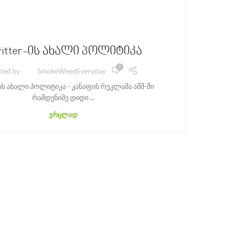
ᲙᲐᲜᲐ
itter-ის ახალი პოლიტიკა
0
ted by
SmokeWeedEveryday
ლე
-ის ახალი პოლიტიკა - კანაფის რეკლამა აშშ-ში
ზ
რამდენიმე დიდი ...
ᲕᲠᲪᲚᲐᲓ