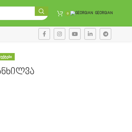
GEORGIAN
0
ᲣᲥᲢᲔᲑᲘ
 განხილვა