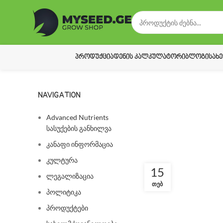
ᲞᲠᲝᲓᲣᲥᲪᲘᲐ
ᲓᲔᲜᲘᲡ ᲙᲐᲚᲙᲣᲚᲐᲢᲝᲠᲘ
ᲑᲚᲝᲒᲘ
ᲡᲐᲮ
NAVIGATION
Advanced Nutrients
სასუქების განხილვა
კანაფი ინფორმაცია
კულტურა
15
ლეგალიზაცია
ᲗᲔᲑ
პოლიტიკა
პროდუქტები